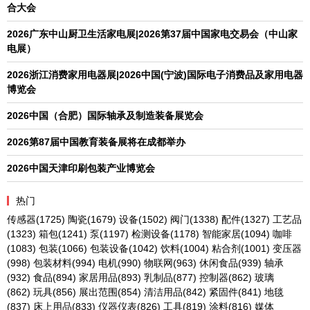
合大会
2026广东中山厨卫生活家电展|2026第37届中国家电交易会（中山家
电展）
2026浙江消费家用电器展|2026中国(宁波)国际电子消费品及家用电器
博览会
2026中国（合肥）国际轴承及制造装备展览会
2026第87届中国教育装备展将在成都举办
2026中国天津印刷包装产业博览会
热门
传感器
(1725)
陶瓷
(1679)
设备
(1502)
阀门
(1338)
配件
(1327)
工艺品
(1323)
箱包
(1241)
泵
(1197)
检测设备
(1178)
智能家居
(1094)
咖啡
(1083)
包装
(1066)
包装设备
(1042)
饮料
(1004)
粘合剂
(1001)
变压器
(998)
包装材料
(994)
电机
(990)
物联网
(963)
休闲食品
(939)
轴承
(932)
食品
(894)
家居用品
(893)
乳制品
(877)
控制器
(862)
玻璃
(862)
玩具
(856)
展出范围
(854)
清洁用品
(842)
紧固件
(841)
地毯
(837)
床上用品
(833)
仪器仪表
(826)
工具
(819)
涂料
(816)
媒体