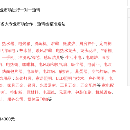
专业市场进行一对一邀请
·与各大专业市场合作，邀请函精准送达
、
热水器
、
电烤箱
、
洗碗机
、
浴霸
、
微波炉
、
厨房挂件
、
定制橱
卫浴家电
：
热水器
、
暖风浴霸
、
电热水龙头
、
龙头花洒
、
**浴棚
、
、
干手机
、
冲洗阀
/
阀芯
、
感应洁具
等
生活小电
：
电磁炉
、
豆浆
铛
、
电热锅
、
咖啡机
、
电风扇和换气扇
、
吸尘器
、
电熨斗
、
电吹
、
烤面包片器
、
电蒸炉
、
电炸锅
、
酸奶机
、
蒸蛋器
、
空气炸锅
、
净
饰用品
：
装饰灯具
、
家居照明
、
LED照明与技术
、
户外照明
、
电
金
、
家具五金
、
锁具
、
水暖器材
、
工具五金
、
五金配件
等
家电配
电机
、
控制板
、
原材料
、
电源线
、
元器件
、
包装印刷
、
机械设备
、
计
、
服务公司
、
媒体及刊物
等
4300元