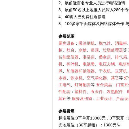
2、展前近百名专业人员进行电话邀请
3、展前50名以上地推人员深入280个
4、40辆大巴免费往返接送
5、100多家平面媒体及网络媒体合作
参展范围
厨房设备
：
吸油烟机
、
燃气灶
、
消毒柜
柜
、
灶台
、
水槽
、
吊顶
、
垃圾处理器
等
智能坐便器
、
淋浴房
、
桑拿房
、
排气扇
机
、
榨汁机
、
电饭煲
、
电压力锅
、
电饼
风
、
加湿器和抽湿器
、
干衣机
、
豆芽机
水器
、
饮水机
、
空气净化器
、
其它
等
灯
工电气
、
灯饰配套
等
五金类品
：
门窗五
件配套
：
塑料件
、
五金件
、
发热配件
、
其它
等
服务及刊物
：
工业设计
、
产品设
参展费用
标准展位:9平单开13000元，9平双开：1
光地展位（36平起租）：1300元/㎡