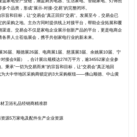
覆盖家电全产业链，涵盖厨房电器、生活家电、智能家电、灯饰照
多个品类，形成“展示-对接-交易”的完整闭环。
的宗旨和目标，让“交易会”真正回归“交易”。发展至今，交易会已
定的采购之地。主办方同时提供线上对接平台，帮助企业拓展和覆
销渠道。交易会不仅是家电企业展示创新产品的平台，更是电商企
请各界人士莅临展会，携手共创家电行业的新未来。
36届、顺德展26届、电商展1届、慈溪展3届、余姚展10届、宁
对接会9届） ，合计展出规模达278万平方，逾34552家企业参
。秉承“一切为交易而来”的宗旨和目标，让“交易会”真正地回
成为大中华地区采购商锁定的3大采购枢纽——佛山顺德、中山黄
电建材卫浴礼品经销商精准群
商资源5万家电及配件生产企业资源