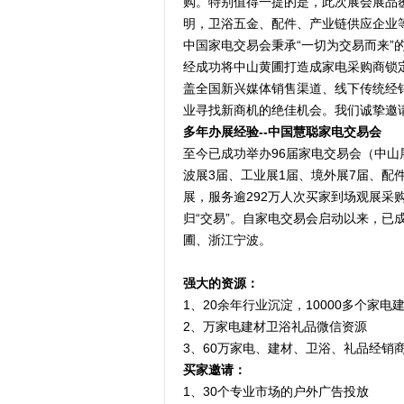
购。特别值得一提的是，此次展会展品
明，卫浴五金、配件、产业链供应企业等
中国家电交易会秉承“一切为交易而来”
经成功将中山黄圃打造成家电采购商锁
盖全国新兴媒体销售渠道、线下传统经
业寻找新商机的绝佳机会。我们诚挚邀
多年办展经验--中国慧聪家电交易会
至今已成功举办96届家电交易会（中山展
波展3届、工业展1届、境外展7届、配件
展，服务逾292万人次买家到场观展采购
归“交易”。自家电交易会启动以来，已
圃、浙江宁波。
强大的资源：
1、20余年行业沉淀，10000多个家
2、万家电建材卫浴礼品微信资源
3、60万家电、建材、卫浴、礼品经销
买家邀请：
1、30个专业市场的户外广告投放