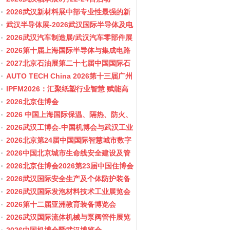
2026武汉新材料展中部专业性最强的新
材料行业盛会
武汉半导体展-2026武汉国际半导体及电
子展览会
2026武汉汽车制造展/武汉汽车零部件展
2026第十届上海国际半导体与集成电路
产业应用博览会-11月10-12日
2027北京石油展第二十七届中国国际石
油石化技术装备展览会
AUTO TECH China 2026第十三届广州
国际汽车零部件及加工技术、汽车模具
IPFM2026：汇聚纸塑行业智慧 赋能高
展览会
质健康发展
2026北京住博会
2026 中国上海国际保温、隔热、防火、
隔音新材料展览
2026武汉工博会-中国机博会与武汉工业
博览会
2026北京第24届中国国际智慧城市数字
化城市城市更新建设博览会(主办住建
2026中国北京城市生命线安全建设及管
部）
网博览会
2026北京住博会2026第23届中国住博会
2026住博会
2026武汉国际安全生产及个体防护装备
展览会
2026武汉国际发泡材料技术工业展览会
2026第十二届亚洲教育装备博览会
2026武汉国际流体机械与泵阀管件展览