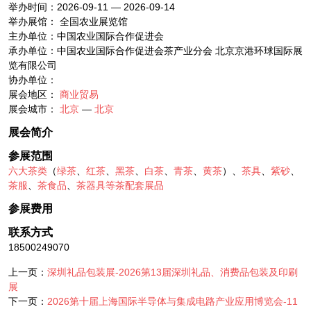
举办时间：2026-09-11 — 2026-09-14
举办展馆： 全国农业展览馆
主办单位：中国农业国际合作促进会
承办单位：中国农业国际合作促进会茶产业分会 北京京港环球国际展
览有限公司
协办单位：
展会地区：
商业贸易
展会城市：
北京
—
北京
展会简介
参展范围
六大茶类
（
绿茶
、
红茶
、
黑茶
、
白茶
、
青茶
、
黄茶
）、
茶具
、
紫砂
、
茶服
、
茶食品
、
茶器具等茶配套展品
参展费用
联系方式
18500249070
上一页：
深圳礼品包装展-2026第13届深圳礼品、消费品包装及印刷
展
下一页：
2026第十届上海国际半导体与集成电路产业应用博览会-11