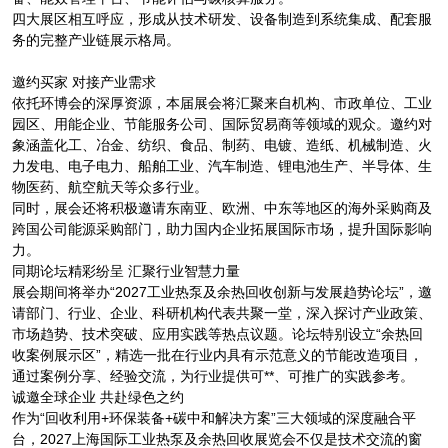
四大展区相互呼应，形成从技术研发、设备制造到系统集成、配套服
务的完整产业链展示格局。
邀约买家 对接产业需求
依托环博会的深厚资源，本届展会将汇聚来自机构、市政单位、工业
园区、用能企业、节能服务公司、国际贸易商等领域的观众。邀约对
象涵盖化工、冶金、纺织、食品、制药、电镀、造纸、机械制造、火
力发电、电子电力、船舶工业、汽车制造、锂电池生产、半导体、生
物医药、航空航天等众多行业。
同时，展会还将积极邀请东南亚、欧洲、中东等地区的海外采购商及
跨国公司能源采购部门，助力国内企业拓展国际市场，提升国际影响
力。
同期论坛精彩纷呈 汇聚行业智慧力量
展会期间将举办“2027工业热泵及余热回收创新与发展趋势论坛”，邀
请部门、行业、企业、科研机构代表共聚一堂，深入探讨产业政策、
市场趋势、技术突破、应用实践等热点议题。论坛特别设立“余热回
收案例展示区”，精选一批在行业内具有示范意义的节能改造项目，
通过案例分享、经验交流，为行业提供可**、可推广的实践参考。
诚邀全球企业 共赴绿色之约
作为“回收利用+环保装备+碳中和解决方案”三大领域的深度融合平
台，2027上海国际工业热泵及余热回收展览会不仅是技术交流的窗