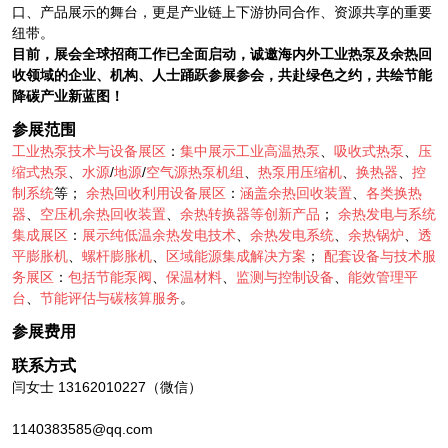
口、产品展示的舞台，更是产业链上下游协同合作、资源共享的重要
纽带。
目前，展会全球招商工作已全面启动，诚邀海内外工业热泵及余热回
收领域的企业、机构、人士踊跃参展参会，共赴绿色之约，共绘节能
降碳产业新蓝图！
参展范围
工业热泵技术与设备展区
：
集中展示工业高温热泵
、
吸收式热泵
、
压
缩式热泵
、
水源
/
地源
/
空气源热泵机组
、
热泵用压缩机
、
换热器
、
控
制系统
等；
余热回收利用设备展区
：
涵盖余热回收装置
、
各类换热
器
、
空压机余热回收装置
、
余热转换器等创新产品
；
余热发电与系统
集成展区
：
展示纯低温余热发电技术
、
余热发电系统
、
余热锅炉
、
透
平膨胀机
、
螺杆膨胀机
、
区域能源集成解决方案
；
配套设备与技术服
务展区
：
包括节能泵阀
、
保温材料
、
监测与控制设备
、
能效管理平
台
、
节能评估与碳核算服务
。
参展费用
联系方式
闫女士 13162010227（微信）
1140383585@qq.com