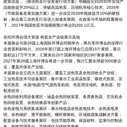
政策层面，《推动热泵行业发展行动方案》明确提出到2030年实现产
品能效提升20%以上，突破高温热泵、压缩机等核心技术。2026年
《节能装备发展实施方案》进一步设定2028年能效提升10%的硬指
标，标志着工业热泵行业进入加速发展期。在政策与市场的双重驱动
下，2027年我国热泵市场规模预计将达到260.1亿元。
依托环博会强大资源 构筑全产业链展示高地
本届展会与第28届上海国际环博会同期举办，将共享环博会的深厚行
业资源和影响力。2026年第27届上海环博会已启用15个展馆，展示
面积达17万平方米，汇聚来自20个国家和地区的1987家参展商。
2027年第28届上海环博会将进一步升级，预计汇聚全球超3000家企
业，覆盖环保全产业链。
本届展会设立四大主题展区，覆盖工业热泵及余热回收全产业链：
工业热泵技术与设备展区：集中展示工业高温热泵、吸收式热泵、压
缩式热泵、水源/地源/空气源热泵机组、热泵用压缩机、换热器、控
制系统等；
余热回收利用设备展区：涵盖余热回收装置、各类换热器、空压机余
热回收装置、余热转换器等创新产品；
余热发电与系统集成展区：展示纯低温余热发电技术、余热发电系
统、余热锅炉、透平膨胀机、螺杆膨胀机、区域能源集成解决方案；
配套设备与技术服务展区：包括节能泵阀、保温材料、监测与控制设
备、能效管理平台、节能评估与碳核算服务。