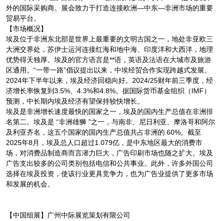
外的国际采购商。展会致力于打造连接欧洲—中东—非洲市场的重要
贸易平台。
【市场概况】
埃及位于非洲东北部是世界上最重要的文明古国之一，地处非亚欧三
大洲交界处，苏伊士运河连接红海和地中海、印度洋和大西洋，地理
优势得天独厚。埃及的官方语言是**语，英语及法语在大城市及旅游
区通用。“一带一路”倡议提出以来，中埃经贸合作实现跨越式发展。
2024年下半年以来，埃及经济回稳向好。2024/25财年前三季度，经
济增长率恢复到3.5%、4.3%和4.8%。据国际货币基金组织（IMF）
预测，中长期内埃及经济有望保持较快增长。
埃及是非洲增长速度最快的国家之一，埃及的国内生产总值在非洲排
名第二。埃及是 “非洲雄狮 ”之一，与南非、尼日利亚、摩洛哥和阿尔
及利亚齐名，这五个国家的国内生产总值共占非洲的 60%。截至
2025年8月，埃及总人口超过1.079亿，是中东地区最大的消费市
场，对消费品制造商而言潜力巨大，广告印刷市场也随之扩大。埃及
广告支出较多的公司类别包括电信和公共事业。此外，许多外国公司
选择在埃及投资，使该行业更具竞争力，也为广告业提供了更多市场
和发展的机会。
【中国组展】广州中际展览策划有限公司