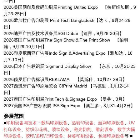
12日】
2026美国网印及数码印刷展Printing United Expo 【拉斯维加斯，9
月23-25日】
2026孟加拉广告印刷展 Print Tech Bangladesh【达卡，9月24-26
日】
2026迪拜广告及技术设备展SGI Dubai 【迪拜，9月28-30日】
2026英国广告印刷展The Sign Show & The Print Show 【伯明
翰，9月29-10月1日】
2026印度尼西亚广告展Indo Sign & Advertising Expo【雅加达，10
月7-10日】
2026日本广告标识展 Sign and Display Show 【东京，10月21-23
日】
2026俄罗斯广告标识展REKLAMA 【莫斯科，10月27-29日】
2027西班牙广告印刷展览会 C!Print Madrid 【马德里，1月12-14
日】
2027泰国广告印刷展Print Tech &.Signage Expo 【曼谷，3月】
2027美国ISA广告标识展 ISA Sign Expo 【奥兰多，3月31-4月2日】
参展范围
■
印刷设备与技术
：
数码印刷设备
、
热转印设备
、
丝网印刷设备
、
UV
打印设备
、
纺织印花机
、
喷绘设备
、
激光切割
、
雕刻设备
、
数字大幅
印刷设备
、
胶印
/
柔印
/
凹印设备
、
标签印刷设备
、
包装印刷设备
等 ■