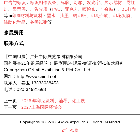
广告与标识
：
标识制作设备
、
标牌
、
灯箱
、
发光字
、
展示器材
、
霓虹
灯
、
显示屏
、
广告介质
（
PVC
、
亚克力
、
喷绘布
、
车身贴
）、
3D打印
等 ■
印刷材料与耗材
：
墨水
、
油墨
、
转印纸
、
印刷介质
、
印花织物
、
辅助化学品
、
各类纸张
等
参展费用
联系方式
【中国组展】广州中际展览策划有限公司
国外展会21年组展经验！ 展位预定-观展-签证-货运-1条龙服务
Guangzhou CNIntl Exhibition & Plot Co., Ltd.
网址：http://www.cnintl.net
联系人：姜玉 13533038458
电话：020-34521663
上一页：
2026 年印尼涂料、油墨、化工展
下一页：
2027上海国际环博会
Copyright © 2012-2019 www.expo8.cn All Rights Reserved
访问PC端