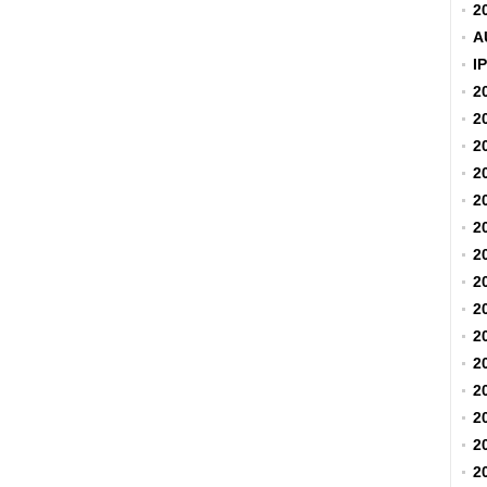
应
2
A
I
2
2
2
2
2
2
2
2
2
2
2
2
2
2
2
2