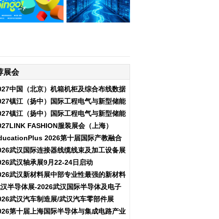
荐展会
027中国（北京）机箱机柜及综合布线数据
中心设施展览会
027镇江（扬中）国际工程电气与新型储能
展会
027镇江（扬中）国际工程电气与新型储能
产业博览会
027LINK FASHION服装展会（上海）
ducationPlus 2026第十届国际产教融合
博览会
026武汉国际连接器线缆线束及加工设备展
览会
026武汉轴承展9月22-24日启动
026武汉新材料展中部专业性最强的新材料
行业盛会
汉半导体展-2026武汉国际半导体及电子
展览会
026武汉汽车制造展/武汉汽车零部件展
026第十届上海国际半导体与集成电路产业