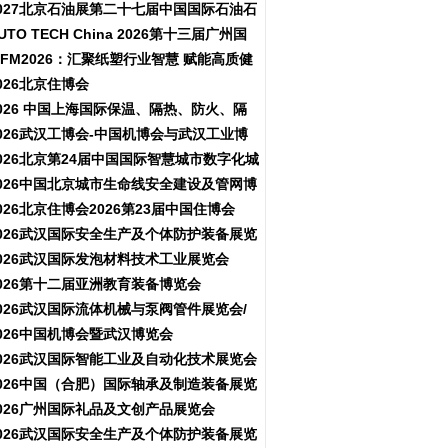
用博览会-11月10-12日
027北京石油展第二十七届中国国际石油石
化技术装备展览会
UTO TECH China 2026第十三届广州国
际汽车零部件及加工技术、汽车模具展览会
PFM2026：汇聚纸塑行业智慧 赋能高质健
康发展
026北京住博会
026 中国上海国际保温、隔热、防火、隔
音新材料展览
026武汉工博会-中国机博会与武汉工业博
览会
026北京第24届中国国际智慧城市数字化城
市城市更新建设博览会(主办住建部）
026中国北京城市生命线安全建设及管网博
览会
026北京住博会2026第23届中国住博会
026住博会
026武汉国际安全生产及个体防护装备展览
会
026武汉国际发泡材料技术工业展览会
026第十二届亚洲教育装备博览会
026武汉国际流体机械与泵阀管件展览会/
阀门展
026中国机博会暨武汉博览会
026武汉国际智能工业及自动化技术展览会
026中国（合肥）国际轴承及制造装备展览
会
026广州国际礼品及文创产品展览会
026武汉国际安全生产及个体防护装备展览