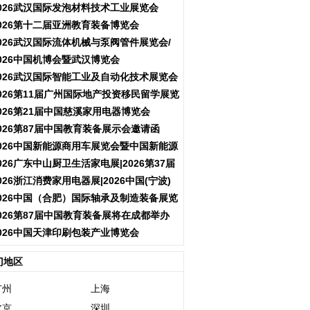
会
026武汉国际发泡材料技术工业展览会
026第十二届亚洲教育装备博览会
026武汉国际流体机械与泵阀管件展览会/
阀门展
026中国机博会暨武汉博览会
026武汉国际智能工业及自动化技术展览会
026第11届广州国际地产投资移民留学展览
会
026第21届中国慈溪家用电器博览会
026第87届中国教育装备展示会邀请函
026中国新能源商用车展览会暨中国新能源
商用车创新发展与产业融合大会
026广东中山厨卫生活家电展|2026第37届
中国家电交易会（中山家电展）
026浙江消费家用电器展|2026中国(宁波)
国际电子消费品及家用电器博览会
026中国（合肥）国际轴承及制造装备展览
会
026第87届中国教育装备展将在成都举办
026中国天津印刷包装产业博览会
门地区
广州
上海
北京
深圳