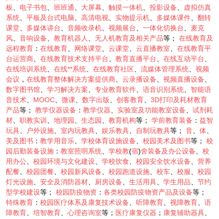
板
、
电子书包
、
班班通
、
大屏幕
、
触摸一体机
、
投影设备
、
虚拟仿真
系统
、
平板及台式电脑
、
高清电视
、
实物提示机
、
多媒体课件
、
翻转
课堂
、
多媒体讲台
、
音频收录机
、
视频展台
、
一体化切换台
、
麦克
风
、
音响设备
、
教育机器人
、
无人机教育及相关产品
等；
在线教育及
远程教育
：
在线教育
、
网络课堂
、
云课堂
、
云直播教室
、
在线教育平
台运营商
、
在线教育技术支持平台
、
教育直播平台
、
在线互动平台
、
在线培训系统
、
在线**系统
、
在线教育社区
、
流媒体管理系统
、
视频
会议
，
在线教育整体解决方案提供商
、
云录播设备
、
视频直播设备
、
数字图书馆
、
学习解决方案
、
专业教育软件
、
语音识别系统
、
智能语
音技术
、
MOOC
、
微课
、
数字出版
、
创客教育
、
3D打印及耗材教育
产品
等；
教学仪器设备
：
教学仪器
、
实验室及功能教室设备
、
试剂耗
材
、
职教实训
、
地理园
、
生态园
、
教育机构
等；
学前教育装备
：
益智
玩具
、
户外设施
、
室内玩教具
、
娱乐教具
、
自制玩教具
等；
音
、
体
、
美及图书
：
教学用音乐
、
学校体育设施设备
、
校园美术及图书
等；
校
园后勤装备设施
：
教室照明系统
、
学校教
(
宿
)
舍装备及办公设备
、
校
用办公
、
校园环境与文化建设
、
学校饮食
、
校园安全饮水设备
、
营养
配餐
、
校园团餐
、
校园新风设备
、
校园跑道设施
、
校车
、
校服
、
校园
灯光设施
、
安全及消防器材
、
厨房设备
、
生活用具
、
学生用品
、
节约
型学校建设
等；
校园防疫物资
：
各类校园防疫物资产品及设备
等；
特殊教育
：
校园医疗体系及康复技术设备
、
听障教育
、
视障教育
、
语
障教育
、
培智教育
、
心理咨询室
等；
医疗康复仪器
；
康复辅助器具
、