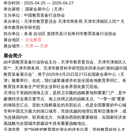
举办时间：2025-04-25 — 2025-04-27
举办展馆： 国家会展中心（天津）
主办单位：中国教育装备行业协会
承办单位：天津市教育委员会 天津市商务局 天津市津南区人民** 天
津市教育科学研究院
协办单位：各省 自治区 直辖市及计划单列市教育装备行业协会
展会地区：
文化教育
展会城市：
天津
—
天津
展会简介
由中国教育装备行业协会主办，天津市教育委员会、天津市津南区人
民**、天津市商务局、天津市教育科学研究院共同承办的“第85届中国
教育装备展示会”，将于2025年4月25日至27日在国家会展中心（天
津）隆重举行。在此，我们诚挚邀请并欢迎全国各地教育界同仁、各
教育技术装备生产经营企业和社会各界朋友拨冗莅临。
天津位于美丽的渤海之滨，是拱卫京畿的战略要地和重要门户，是中
蒙俄经济走廊主要节点、海上丝绸之路的战略支点、“一带一路”重要
的海陆交汇点、亚欧大陆桥最近的东部起点，也是全国重要的中心城
市和中国北方最大的港口城市，凭借优越的地理位置和交通条件，成
为连接国内外、联系南北方、沟通东西部的重要枢纽，在国家经济发
展战略与全国城市群建设中具有重要战略地位。
天津市委、市**始终把教育摆在突出的优先位置，坚特教育科技人才