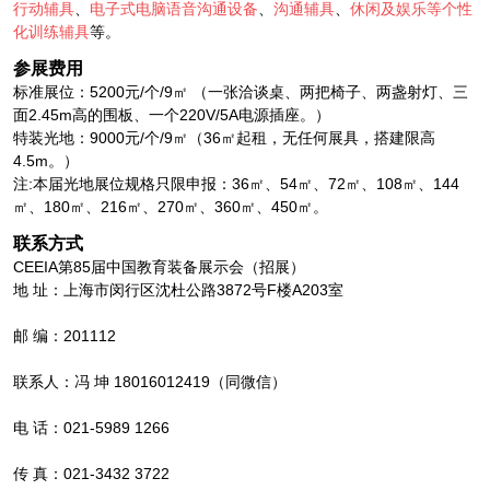
行动辅具
、
电子式电脑语音沟通设备
、
沟通辅具
、
休闲及娱乐等个性
化训练辅具
等。
参展费用
标准展位：5200元/个/9㎡ （一张洽谈桌、两把椅子、两盏射灯、三
面2.45m高的围板、一个220V/5A电源插座。）
特装光地：9000元/个/9㎡（36㎡起租，无任何展具，搭建限高
4.5m。）
注:本届光地展位规格只限申报：36㎡、54㎡、72㎡、108㎡、144
㎡、180㎡、216㎡、270㎡、360㎡、450㎡。
联系方式
CEEIA第85届中国教育装备展示会（招展）
地 址：上海市闵行区沈杜公路3872号F楼A203室
邮 编：201112
联系人：冯 坤 18016012419（同微信）
电 话：021-5989 1266
传 真：021-3432 3722