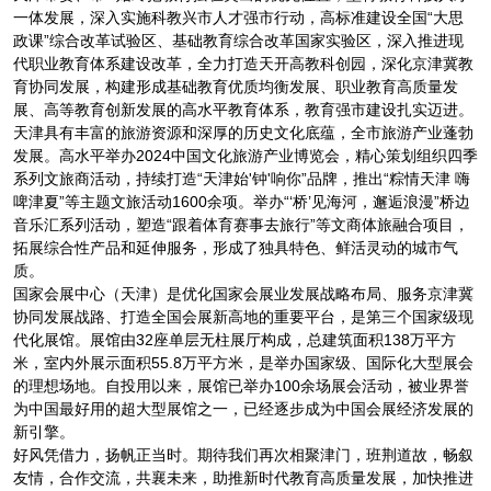
一体发展，深入实施科教兴市人才强市行动，高标准建设全国“大思
政课”综合改革试验区、基础教育综合改革国家实验区，深入推进现
代职业教育体系建设改革，全力打造天开高教科创园，深化京津冀教
育协同发展，构建形成基础教育优质均衡发展、职业教育高质量发
展、高等教育创新发展的高水平教育体系，教育强市建设扎实迈进。
天津具有丰富的旅游资源和深厚的历史文化底蕴，全市旅游产业蓬勃
发展。高水平举办2024中国文化旅游产业博览会，精心策划组织四季
系列文旅商活动，持续打造“天津始'钟'响你”品牌，推出“粽情天津 嗨
啤津夏”等主题文旅活动1600余项。举办“‘桥’见海河，邂逅浪漫”桥边
音乐汇系列活动，塑造“跟着体育赛事去旅行”等文商体旅融合项目，
拓展综合性产品和延伸服务，形成了独具特色、鲜活灵动的城市气
质。
国家会展中心（天津）是优化国家会展业发展战略布局、服务京津冀
协同发展战路、打造全国会展新高地的重要平台，是第三个国家级现
代化展馆。展馆由32座单层无柱展厅构成，总建筑面积138万平方
米，室内外展示面积55.8万平方米，是举办国家级、国际化大型展会
的理想场地。自投用以来，展馆已举办100余场展会活动，被业界誉
为中国最好用的超大型展馆之一，已经逐步成为中国会展经济发展的
新引擎。
好风凭借力，扬帆正当时。期待我们再次相聚津门，班荆道故，畅叙
友情，合作交流，共襄未来，助推新时代教育高质量发展，加快推进