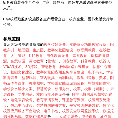
5.各教育装备生产企业、**商、经销商、国际贸易采购商等有关单位
人员。
6.学校后勤服务设施设备生产经营企业、校办企业、图书出版发行单
位等。
参展范围
展示各级各类教育所需的
教学仪器设备
、
实验室及功能教室设备
、
职
教实训
、
地理园
、
生态园
、
数字化校园建设
、
物联网教育
、
在线教
育
、
人工智能
、
K12教育
、
电化教育设备
、
素质教育
、
课堂教育资
源
、
智慧校园
、
劳动教育
（
营地
）、
创客教育
、
科普教育
、
机器人
、
VR
/
AR技术
、
3D打印
、
智慧教育
、
校园网路系统建设
、
信息中心建
设
、
校园文化建设
、
数字化校园应用服务平台建设
、
电子书包
、
学前
教育装备
、
益智玩具
、
室内玩具
、
自制玩具
、
教学用音乐
、
美术
、
图
书及体育设施
、
教室照明
、
学校后勤能源设施装备
、
智慧校园食堂
、
学校饮水解决方案
、
智慧餐饮
、
校用办公
、
校车
、
校服
（
园服
）、
厨
房设备
、
学生用品
、
校园节能环保设备
等;
数字化校园及智慧校园建
设
：
电化教育设备
、
教育录播系统
、
课堂教育资源
、
校园网系统建
设
、
信息中心建设
、
智慧校园解决方案
、
平安校园解决方案
、
数字化
校园应用服务平台建设
、
电子书包
、
校园安全联网监控系统
、
数据挖
掘分析系统
、
数据存储系统
等；
互动教学设备
：
电子白板
、
液晶白