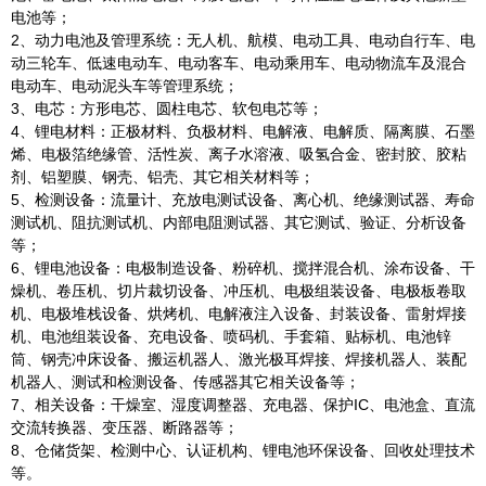
电池等；
2、动力电池及管理系统：无人机、航模、电动工具、电动自行车、电
动三轮车、低速电动车、电动客车、电动乘用车、电动物流车及混合
电动车、电动泥头车等管理系统；
3、电芯：方形电芯、圆柱电芯、软包电芯等；
4、锂电材料：正极材料、负极材料、电解液、电解质、隔离膜、石墨
烯、电极箔绝缘管、活性炭、离子水溶液、吸氢合金、密封胶、胶粘
剂、铝塑膜、钢壳、铝壳、其它相关材料等；
5、检测设备：流量计、充放电测试设备、离心机、绝缘测试器、寿命
测试机、阻抗测试机、内部电阻测试器、其它测试、验证、分析设备
等；
6、锂电池设备：电极制造设备、粉碎机、搅拌混合机、涂布设备、干
燥机、卷压机、切片裁切设备、冲压机、电极组装设备、电极板卷取
机、电极堆栈设备、烘烤机、电解液注入设备、封装设备、雷射焊接
机、电池组装设备、充电设备、喷码机、手套箱、贴标机、电池锌
筒、钢壳冲床设备、搬运机器人、激光极耳焊接、焊接机器人、装配
机器人、测试和检测设备、传感器其它相关设备等；
7、相关设备：干燥室、湿度调整器、充电器、保护IC、电池盒、直流
交流转换器、变压器、断路器等；
8、仓储货架、检测中心、认证机构、锂电池环保设备、回收处理技术
等。