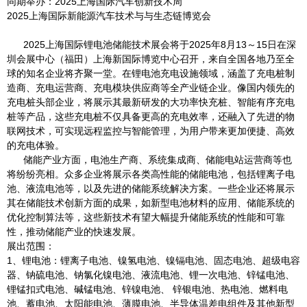
同期举办：2025上海国际汽车创新技术周
2025上海国际新能源汽车技术与与生态链博览会
2025上海国际锂电池储能技术展会将于2025年8月13～15日在深
圳会展中心（福田）上海新国际博览中心召开，来自全国各地乃至全
球的知名企业将齐聚一堂。在锂电池充电设施领域，涵盖了充电桩制
造商、充电运营商、充电模块供应商等全产业链企业。像国内领先的
充电桩头部企业，将展示其最新研发的大功率快充桩、智能有序充电
桩等产品，这些充电桩不仅具备更高的充电效率，还融入了先进的物
联网技术，可实现远程监控与智能管理，为用户带来更加便捷、高效
的充电体验。
储能产业方面，电池生产商、系统集成商、储能电站运营商等也
将纷纷亮相。众多企业将展示各类高性能的储能电池，包括锂离子电
池、液流电池等，以及先进的储能系统解决方案。一些企业还将展示
其在储能技术创新方面的成果，如新型电池材料的应用、储能系统的
优化控制算法等，这些新技术有望大幅提升储能系统的性能和可靠
性，推动储能产业的快速发展。
展出范围：
1、锂电池：锂离子电池、镍氢电池、镍镉电池、固态电池、超级电容
器、钠硫电池、钠氯化镍电池、液流电池、锂一次电池、锌锰电池、
锂锰扣式电池、碱锰电池、锌镍电池、 锌银电池、热电池、燃料电
池、蓄电池、太阳能电池、薄膜电池、半导体温差电组件及其他新型