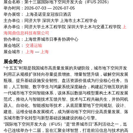
展会名称：第十三届国际地下空间开发大会（IFUS 2026）
举办时间：2026-07-03 — 2026-07-05
举办展馆： 上海圣诺亚皇冠假日酒店
主办单位：同济大学 深圳大学 上海市土木工程学会
承办单位：同济大学土木工程学院 深圳大学土木与交通工程学院
上
海闻鼎信息科技有限公司
协办单位：上海世界城市日事务协调中心
展会地区：
交通运输
展会城市：
上海
—
上海
展会简介
“十五五”时期是我国城市高质量发展的关键阶段，城市地下空间开发
利用正从规模扩张转向存量提质增效、增量智慧升级，破解空间发展
瓶颈、提升基础设施安全韧性、盘活资源价值成为行业核心任务。当
前，人工智能、数字孪生与鸿蒙系统深度融合，构建起万物互联的新
一代城市地下空间智能体系，该体系以数据与模型重构土木工程发展
范式，推动人与智能技术互馈共智、技术与工程共融共生，并协同机
器人、自动化、智能感知等技术，从底层重塑地下空间规划、设计、
建造、运维全链条发展模式，成为驱动地下空间行业高质量发展、落
实城市数字化转型与新型基础设施建设的核心引擎。
“国际地下空间开发大会（IFUS）”是“世界城市日”系列活动之一，迄
今已连续举办十二届，旨在汇聚全球智慧，打造前沿信息与技术的高