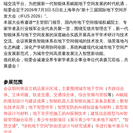
端交流平台。为把握新一代智能体系赋能地下空间发展的时代机遇，
组委会定于2026年7月3日-5日在上海举办“第十三届国际地下空间开
发大会（IFUS 2026）”。
本届大会将邀请**主管部门领导、国内外地下空间领域权威院士、专
家学者及行业领军企业代表共聚一堂，围绕互馈共智理念下，新一代
智能体系与地下空间发展的深度融合实践开展高水平学术研讨与技术
交流。会议将聚焦智能体系在地下空间领域的技术攻关、场景落地与
生态构建，深化产学研用协同创新，系统构建现代化城市地下空间产
业发展新范式，为城市空间高质量发展注入智慧新动能。
值此机会，组委会诚邀业界专家学者及企事业单位代表拨冗莅临，共
襄盛会！
参展范围
会议期间将设立精品展示区域
，
主要围绕城市地下空间
（
市政综合
体
、
立体环隧
、
轨道交通
、
交通综合体
、
综合管廊与管线
等）
AI赋能
的规划设计与建设成果
；
智能机器人及智能化施工装备及配套
；
数智
化技术应用
；
地下智慧停车
；
智慧安防的AI感知设备与材料
；
新型装
饰设计与材料
；
地下非开挖施工的AI探测技术
；
建筑信息模型与AI智
能管理融合应用
；
青少年创新项目
（
展示青少年
“
未来地下城市
”、“
智
慧交通
”、“
绿色地下空间
”
的创意设计与研究成果
）
等进行集中展示与
交流
。