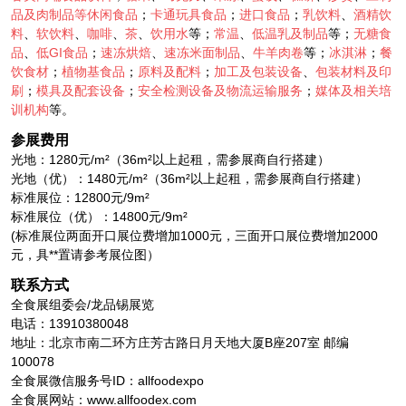
品及肉制品等休闲食品
；
卡通玩具食品
；
进口食品
；
乳饮料
、
酒精饮
料
、
软饮料
、
咖啡
、
茶
、
饮用水
等；
常温
、
低温乳及制品
等；
无糖食
品
、
低GI食品
；
速冻烘焙
、
速冻米面制品
、
牛羊肉卷
等；
冰淇淋
；
餐
饮食材
；
植物基食品
；
原料及配料
；
加工及包装设备
、
包装材料及印
刷
；
模具及配套设备
；
安全检测设备及物流运输服务
；
媒体及相关培
训机构
等。
参展费用
光地：1280元/m²（36m²以上起租，需参展商自行搭建）
光地（优）：1480元/m²（36m²以上起租，需参展商自行搭建）
标准展位：12800元/9m²
标准展位（优）：14800元/9m²
(标准展位两面开口展位费增加1000元，三面开口展位费增加2000
元，具**置请参考展位图）
联系方式
全食展组委会/龙品锡展览
电话：13910380048
地址：北京市南二环方庄芳古路日月天地大厦B座207室 邮编
100078
全食展微信服务号ID：allfoodexpo
全食展网站：www.allfoodex.com