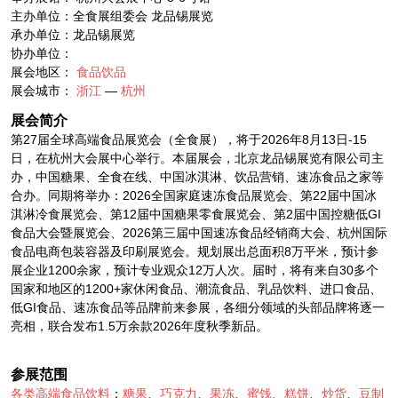
主办单位：全食展组委会 龙品锡展览
承办单位：龙品锡展览
协办单位：
展会地区：
食品饮品
展会城市：
浙江
—
杭州
展会简介
第27届全球高端食品展览会（全食展），将于2026年8月13日-15
日，在杭州大会展中心举行。本届展会，北京龙品锡展览有限公司主
办，中国糖果、全食在线、中国冰淇淋、饮品营销、速冻食品之家等
合办。同期将举办：2026全国家庭速冻食品展览会、第22届中国冰
淇淋冷食展览会、第12届中国糖果零食展览会、第2届中国控糖低GI
食品大会暨展览会、2026第三届中国速冻食品经销商大会、杭州国际
食品电商包装容器及印刷展览会。规划展出总面积8万平米，预计参
展企业1200余家，预计专业观众12万人次。届时，将有来自30多个
国家和地区的1200+家休闲食品、潮流食品、乳品饮料、进口食品、
低GI食品、速冻食品等品牌前来参展，各细分领域的头部品牌将逐一
亮相，联合发布1.5万余款2026年度秋季新品。
参展范围
各类高端食品饮料
；
糖果
、
巧克力
、
果冻
、
蜜饯
、
糕饼
、
炒货
、
豆制