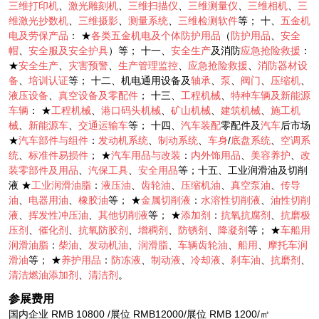
三维打印机
、
激光雕刻机
、
三维扫描仪
、
三维测量仪
、
三维相机
、
三
维激光抄数机
、
三维摄影
、
测量系统
、
三维检测软件
等； 十、
五金机
电及劳保产品
： ★
各类五金机电及个体防护用品
（
防护用品
、
安全
帽
、
安全服及安全护具
）等； 十一、
安全生产
及消防
应急抢险救援
：
★
安全生产
、
灾害预警
、
生产管理监控
、
应急抢险救援
、
消防器材设
备
、
培训认证
等； 十二、机电通用设备及
轴承
、
泵
、
阀门
、
压缩机
、
液压设备
、
真空设备及零配件
； 十三、
工程机械
、
特种车辆及新能源
车辆
： ★
工程机械
、
港口码头机械
、
矿山机械
、
建筑机械
、
施工机
械
、
新能源车
、
交通运输车
等； 十四、
汽车
装配
零配件及
汽车
后市场
★
汽车部件与组件
：
发动机系统
、
制动系统
、
车身
/
底盘系统
、
空调系
统
、
标准件易损件
； ★
汽车用品与改装
：
内外饰用品
、
美容养护
、
改
装零部件及用品
、
汽保工具
、
安全用品
等；十五、工业润滑油及切削
液 ★
工业润滑油脂
：
液压油
、
齿轮油
、
压缩机油
、
真空泵油
、
传导
油
、
电器用油
、
橡胶油
等； ★
金属切削液
：
水溶性切削液
、
油性切削
液
、
挥发性冲压油
、
其他切削液
等； ★
添加剂
：
抗氧抗腐剂
、
抗磨极
压剂
、
催化剂
、
抗氧防胶剂
、
增稠剂
、
防锈剂
、
降凝剂
等； ★
车船用
润滑油脂
：
柴油
、
发动机油
、
润滑脂
、
车辆齿轮油
、
船用
、
摩托车润
滑油
等； ★
养护用品
：
防冻液
、
制动液
、
冷却液
、
刹车油
、
抗磨剂
、
清洁燃油添加剂
、
清洁剂
。
参展费用
国内企业 RMB 10800 /展位 RMB12000/展位 RMB 1200/㎡