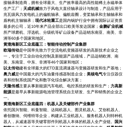
接轴承制造商，拥有全球最大、生产效率最高的高性能稀土永磁单体
生产工厂；
天成机械
致力于风电大直径轴承设计与制造，产品应用于
兆瓦级风力发电机上的偏航轴承、偏航齿圈，变桨轴承和主轴轴承和
盾构机主轴轴承；
现代冰轮重工
是国内锅炉行业中拥有国际认证资质
最多的公司，近10年来产品全部出口欧美等发达国家；
金鹏矿业机械
所产球磨机、浮选机、分级机等矿山设备产品远销东南亚、南美、非
洲等60多个国家和地区。
黄渤海新区工业底蕴三：智能传动控制产业集群
欧瑞传动
是中国率先致力于交流电机变频器研发的高新技术企业之
一，专注于工业自动化控制及新能源产品领域，产品远销欧洲、南
美、东南亚、中东、非洲等46个国家和地区；
以太传动
建有全球最大的ETD直流调速器与变频器研发和生产基地；
奥力威
是中国最大的汽车油量传感器制造企业；
美核电气
专注仪器仪
表和控制系统国产化和数字化综合解决方案；
天隆传感
主要从事新能源汽车电机、电控系统的研发和生产；
力高新
能源
是最早从事新能源电池管理系统自主研发、生产和销售的企业之
一。
黄渤海新区工业底蕴四：机器人及关键部件产业集群
依托国兴智能、科曼智能、达闼机器人、图灵机器人、艾创机器人、
睿创微纳、伺维特等企业，构建从工业机器人、服务机器人到特种机
器人，从减速器等关键零部件到机器人本体的机器人全产业链。
国兴