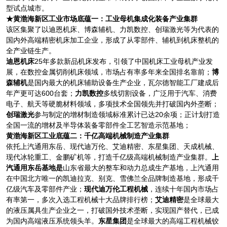
型试点城市。
★
黄渤海新区工业市场底蕴一：工业母机集成化装备产业集群
该区集聚了以迪恩机床、博森辅机、力凯数控、创瑞激光等为代表的
国内外高端精密机床加工企业，形成了从零部件、辅机到机床整机的
全产业链生产。
迪恩机床
25年多款新品机床发布，引领了中国机床工业母机产业发
展，在数控金属切削机床领域，市场占有率多年来全国排名靠前；
博
森辅机
是国内最大的机床辅助设备生产企业，瓦尔德智能工厂建成后
年产更可达600台套；
力凯数控
多线切割设备，广泛用于汽车、消费
电子、航天等硬脆材料领域，多项技术全国领先并打破国内外垄断；
创瑞激光
参与制定的增材制造领域标准累计已达20余项；正计划打造
全国一流的增材及半导体装备零部件全工艺智造示范基地；
黄渤海新区工业底蕴二：千亿高端机械制造产业集群
依托上汽通用东岳、现代迪万伦、艾迪精密、东星集团、天成机械、
现代冰轮重工、金鹏矿机等，打造千亿级高端机械制造产业集群。
上
汽通用东岳基地是
山东省最大的整车和动力总成生产基地，上汽通用
在中国北方唯一的凯迪拉克、别克、雪佛兰全品牌制造基地，形成千
亿级汽车及零部件产业；
现代迪万伦工程机械
，连续十年国内市场占
有率第一，多次入选工程机械十大品牌排行榜；
艾迪精密
是全球最大
的液压属具生产企业之一，打破国外技术垄断，实现国产替代，已成
为国内高端液压系统领头羊。
东星集团
是全球最大的高端工程机械铰