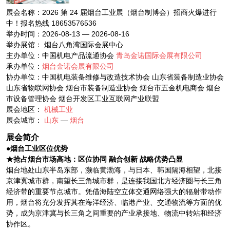
展会名称：2026 第 24 届烟台工业展（烟台制博会）招商火爆进行
中！报名热线 18653576536
举办时间：2026-08-13 — 2026-08-16
举办展馆： 烟台八角湾国际会展中心
主办单位：中国机电产品流通协会
青岛金诺国际会展有限公司
承办单位：
烟台金诺会展有限公司
协办单位：中国机电装备维修与改造技术协会 山东省装备制造业协会
山东省物联网协会 烟台市装备制造业协会 烟台市五金机电商会 烟台
市设备管理协会 烟台开发区工业互联网产业联盟
展会地区：
机械工业
展会城市：
山东
—
烟台
展会简介
●
烟台工业区位优势
★
抢占烟台市场高地：区位协同 融合创新 战略优势凸显
烟台地处山东半岛东部，濒临黄渤海，与日本、韩国隔海相望，北接
京津冀城市群，南望长三角城市群，是连接我国北方经济圈与长三角
经济带的重要节点城市。凭借海陆空立体交通网络强大的辐射带动作
用，烟台将充分发挥其在海洋经济、临港产业、交通物流等方面的优
势，成为京津冀与长三角之间重要的产业承接地、物流中转站和经济
协作区。