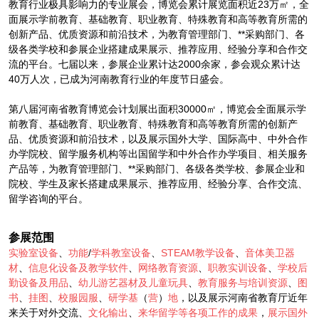
教育行业极具影响力的专业展会，博览会累计展览面积近23万㎡，全
面展示学前教育、基础教育、职业教育、特殊教育和高等教育所需的
创新产品、优质资源和前沿技术，为教育管理部门、**采购部门、各
级各类学校和参展企业搭建成果展示、推荐应用、经验分享和合作交
流的平台。七届以来，参展企业累计达2000余家，参会观众累计达
40万人次，已成为河南教育行业的年度节日盛会。
第八届河南省教育博览会计划展出面积30000㎡，博览会全面展示学
前教育、基础教育、职业教育、特殊教育和高等教育所需的创新产
品、优质资源和前沿技术，以及展示国外大学、国际高中、中外合作
办学院校、留学服务机构等出国留学和中外合作办学项目、相关服务
产品等，为教育管理部门、**采购部门、各级各类学校、参展企业和
院校、学生及家长搭建成果展示、推荐应用、经验分享、合作交流、
留学咨询的平台。
参展范围
实验室设备
、
功能
/
学科教室设备
、
STEAM教学设备
、
音体美卫器
材
、
信息化设备及教学软件
、
网络教育资源
、
职教实训设备
、
学校后
勤设备及用品
、
幼儿游艺器材及儿童玩具
、
教育服务与培训资源
、
图
书
、
挂图
、
校服园服
、
研学基
（
营
）
地
，以及展示河南省教育厅近年
来关于对外交流、
文化输出
、
来华留学等各项工作的成果
，
展示国外