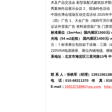
术及产品交流会 新型装配式建筑技术暨自
秀案例作品展示会议 2、现场特色活动 
中国住博会现场互动交流活动 2025
（四）广告 1、大会广告（细则可另行
证证件背面广告 资料袋背面广告 门票
标准展位（3m×4m）国内展区1
5
00元/
光地（54 m2起租） 国内展区1
4
00元/
注：⒈标准展位包括如下设施：三面（
220V/5A电源插座、展位内铺地毯、
系地址：北京市海淀区三里河路
13
号 
联
系
人：张铁军（经理）
1391156138
电
话：
010-68311370
传
真：
010
E-mail
；
1051371896@qq.com
http