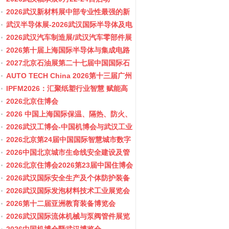
2026武汉新材料展中部专业性最强的新
材料行业盛会
武汉半导体展-2026武汉国际半导体及电
子展览会
2026武汉汽车制造展/武汉汽车零部件展
2026第十届上海国际半导体与集成电路
产业应用博览会-11月10-12日
2027北京石油展第二十七届中国国际石
油石化技术装备展览会
AUTO TECH China 2026第十三届广州
国际汽车零部件及加工技术、汽车模具
IPFM2026：汇聚纸塑行业智慧 赋能高
展览会
质健康发展
2026北京住博会
2026 中国上海国际保温、隔热、防火、
隔音新材料展览
2026武汉工博会-中国机博会与武汉工业
博览会
2026北京第24届中国国际智慧城市数字
化城市城市更新建设博览会(主办住建
2026中国北京城市生命线安全建设及管
部）
网博览会
2026北京住博会2026第23届中国住博会
2026住博会
2026武汉国际安全生产及个体防护装备
展览会
2026武汉国际发泡材料技术工业展览会
2026第十二届亚洲教育装备博览会
2026武汉国际流体机械与泵阀管件展览