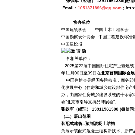
张铁军（经理） 13911561388
(微信
 Email：
1051371896@qq.com
；
http
协办单位
中国建筑学会 中国土木工程学会
中国勘察设计协会 中国工程建设标准
中国建设报
邀 请 函
各相关单位：
2025第22届中国国际住宅产业暨建筑工
年11月06日至09日在
北京首钢国际会展
中国住博会是经国务院核准，商务部批
化发展中心（住房和城乡建设部住宅产
办，由国家住房城乡建设系统的十余家科
委“北京市引导支持品牌展会”。
张铁军（经理） 13911561388 
(微信同
（二）展出范围
装配式建筑--预制混凝土结构
为展示装配式混凝土结构新技术、新产