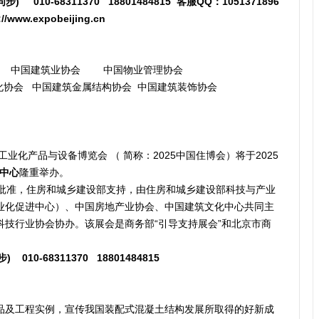
同步)
    010-68311370   18801484815  客服QQ：1051371896 
://www.expobeijing.cn
 中国建筑业协会 中国物业管理协会
化协会 中国建筑金属结构协会 中国建筑装饰协会
业化产品与设备博览会 （ 简称：2025中国住博会）将于2025
中心
隆重举办。
准，住房和城乡建设部支持，由住房和城乡建设部科技与产业
业化促进中心）、中国房地产业协会、中国建筑文化中心共同主
技行业协会协办。该展会是商务部“引导支持展会”和北京市商
步)
   010-68311370   18801484815   
品及工程实例，宣传我国装配式混凝土结构发展所取得的好新成