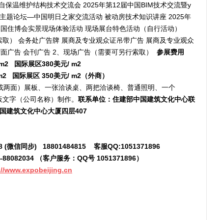
保温维护结构技术交流会 2025年第12届中国BIM技术交流暨y
主题论坛—中国明日之家交流活动 被动房技术知识讲座 2025年
年中国住博会实景现场体验活动 现场展台特色活动（自行活动）
索取） 会务处广告牌 展商及专业观众证吊带广告 展商及专业观众
背面广告 会刊广告 2、现场广告（需要可另行索取）
参展费用
 m2   国际展区380美元/ m2
 m2   国际展区 350美元/ m2（外商）
或两面）展板、一张洽谈桌、两把洽谈椅、普通照明、一个
楣板文字（公司名称）制作。
联系单位：住建部中国建筑文化中心联
中国建筑文化中心大厦四层407 
8
(微信同步)
 18801484815 
   客服QQ:1051371896
-
88082034
（
客户服务：QQ号 1051371896）
://www.expobeijing.cn