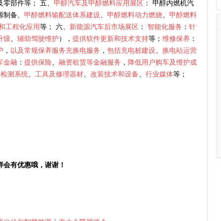
及零部件等； 五、
甲醇汽车及甲醇燃料应用展区
： 甲醇内燃机汽
源制备、
甲醇燃料输配送体系建设
、
甲醇燃料动力燃烧
、
甲醇燃料
和工程化应用
等； 六、
新能源汽车后市场展区
：
智能化服务
：
针
升级
、
辅助驾驶维护
），
提供软件更新和技术支持
等；
维修保养
：
护
，
以及常规保养服务充换电服务
，
包括充电桩建设
、
换电站运营
车金融
：
提供保险
、
融资租赁等金融服务
，
降低用户购车及维护成
护检测系统
、
工具及修理器材
、
改装技术和设备
、
行业媒体
等；
样会有优惠哦，谢谢！