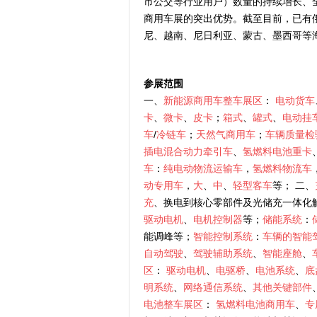
市公交等行业用户）数量的持续增长、
商用车展的突出优势。截至目前，已有俄
尼、越南、尼日利亚、蒙古、墨西哥等
参展范围
一、
新能源商用车整车展区
：
电动货车
卡
、
微卡
、
皮卡
；
箱式
、
罐式
、
电动挂
车
/
冷链车
；
天然气商用车
；
车辆质量检
插电混合动力牵引车
、
氢燃料电池重卡
车
：
纯电动物流运输车
，
氢燃料物流车
动专用车
，
大
、
中
、
轻型客车
等； 二、
充
、换电到核心零部件及光储充一体化
驱动电机
、
电机控制器
等；
储能系统
：
能调峰等；
智能控制系统
：
车辆的智能
自动驾驶
、
驾驶辅助系统
、
智能座舱
、
区
：
驱动电机
、
电驱桥
、
电池系统
、
底
明系统
、
网络通信系统
、
其他关键部件
电池整车展区
：
氢燃料电池商用车
、
专