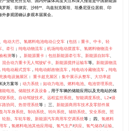
全产业链充分互动、国内外媒体高度关注和深入报道是中国新能源
罗斯、菲律宾、沙特**、乌兹别克斯坦、坦桑尼亚位居前、印
海外参观团确认参观本届展会。
、
电动大巴
、
氢燃料电池电动公交车
（
包括
：
重卡
、
中卡
、
轻
车
、
牵引
；
纯电动物流车
；
机场纯电动摆渡车
、
氢燃料物物流卡
验检测
等）。
新能源重卡
：
包括新能源牵引车
、
新能源自卸车
、
、
混合动力重卡无人驾驶矿卡
、
新能源搅拌运输车
等。
新能源物流
，
纯电动厢式货车
，
纯电动邮政物流车
，
纯电动冷藏物流车
，
纯电
充换电设施展区
：
重卡超充展区
：
集中展示从整车
、
大功率超
解决方案等；
动力系统
：
如动力电池
、
燃料电池
、
电池管理系统
、
储能电池
、
储能技术及设备
，用于车辆的储能应用以及充电站的储
驾驶系统
、
自动驾驶技术
、
远程监控系统
、
智能调度系统
、
L2
+
级
车路协同
、
热管理系统
等； 三、
新能源商用车技术及零部件展
盘与车身系统
、
制动系统
、
转向系统
、
辅助系统
、
安全系统
、
照
、
轮胎
、
车轮车毂
、
新能源汽车商用车空调系统
等； 四、
氢燃料
用车
，
氢燃料电池其他应用端
、
氢气生产
/
供应
、
氢气储存
/
运输
、