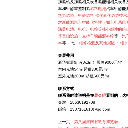
加氢站及加氢相关设备氢能端相关设备
车和甲醇重整制氢
燃料电池
汽车甲醇能
热力燃烧
、
甲醇燃料
催化氧化燃烧技术
对新能源汽车智能化特性
（
如车机系统
涵盖电池
、
电机
、
电控等核心部件的维
等基础设施
，
支持车辆能源补给
等；
汽
本
等； 七、
维修检测及其他展区
：
维
参展费用
豪华标展9m²(3x3m）展位9000元/个
室内光地54m²起租900元/m²
室外光地200m²起租600元/m²
联系方式
联系我时请说明是在
展会吧
看到的，这
秦溦：18630192708
邮箱：2987161618@qq.com
上一页：
第八届河南省教育博览会