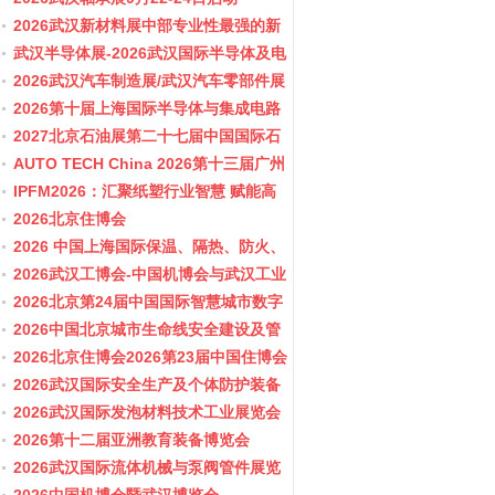
2026武汉新材料展中部专业性最强的新
材料行业盛会
武汉半导体展-2026武汉国际半导体及电
子展览会
2026武汉汽车制造展/武汉汽车零部件展
2026第十届上海国际半导体与集成电路
产业应用博览会-11月10-12日
2027北京石油展第二十七届中国国际石
油石化技术装备展览会
AUTO TECH China 2026第十三届广州
国际汽车零部件及加工技术、汽车模具
IPFM2026：汇聚纸塑行业智慧 赋能高
展览会
质健康发展
2026北京住博会
2026 中国上海国际保温、隔热、防火、
隔音新材料展览
2026武汉工博会-中国机博会与武汉工业
博览会
2026北京第24届中国国际智慧城市数字
化城市城市更新建设博览会(主办住建
2026中国北京城市生命线安全建设及管
部）
网博览会
2026北京住博会2026第23届中国住博会
2026住博会
2026武汉国际安全生产及个体防护装备
展览会
2026武汉国际发泡材料技术工业展览会
2026第十二届亚洲教育装备博览会
2026武汉国际流体机械与泵阀管件展览