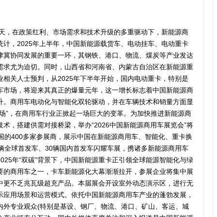
春天，在政策红利、市场需求和技术升级的多重驱动下，新能源商
计，2025年上半年，中国新能源载货车、电动挂车、电动重卡
津冀协同发展的重要一环，其钢铁、港口、物流、煤炭等产业发达
需求尤为迫切。同时，山西省和河南省、内蒙古自治区在新能源重
相关人士预判，从2025年下半年开始，国内电动重卡，特别是
车市场，将迎来其真正的爆量元年，这一增长标志着中国新能源商
升。商用车电动化与智能化双轮驱动，并在车辆技术和销量方面显
半场”，在商用车行业正掀起一场巨大的变革。为加快推进新能源商
术，搭建供需对接桥梁，举办“2026中国新能源商用车展览会”将
国的400多家参展商，展示中国在新能源商用车、智能化、重卡换
辆全球首发车、30辆国内首发车闪耀车展，携诸多新能源商用车
025年“双碳”背景下，中国新能源重卡正引领全球能源智能化与绿
要的商用车之一，卡车新能源化大幕渐渐拉开，参展企业将集中展
中更不乏兆瓦级超充产品。本届展会开设室外动态演示区，进行无
示应用场景和运营模式。依托中国新能源商用车产业的蓬勃发展，
内外专业观众(特别是基设、钢厂、物流、港口、矿山、客运、城