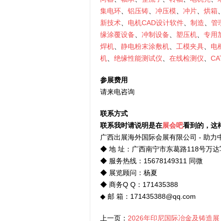
集电环
、
铝压铸
、
冲压模
、
冲片
、
烘箱
新技术
、
电机CAD设计软件
、
制造
、
管
缘涂覆设备
、
冲制设备
、
塑压机
、
专用
焊机
、
静电粉末涂敷机
、
工模夹具
、
电
机
、
绝缘性能测试仪
、
在线检测仪
、
CA
参展费用
请来电咨询
联系方式
联系我时请说明是在
展会吧
看到的，这
广西出展海外国际会展有限公司 - 助
◆ 地 址：广西南宁市东葛路118号万达
◆ 服务热线：15678149311 同微
◆ 展览顾问：杨夏
◆ 商务Q Q：171435388
◆ 邮 箱：171435388@qq.com
上一页：
2026年印尼国际冶金及铸造展