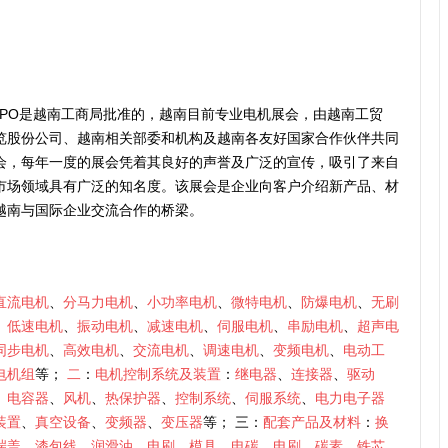
 EXPO是越南工商局批准的，越南目前专业电机展会，由越南工贸
览股份公司、越南相关部委和机构及越南各友好国家合作伙伴共同
会，每年一度的展会凭着其良好的声誉及广泛的宣传，吸引了来自
市场领域具有广泛的知名度。该展会是企业向客户介绍新产品、材
越南与国际企业交流合作的桥梁。
直流电机
、
分马力电机
、
小功率电机
、
微特电机
、
防爆电机
、
无刷
、
低速电机
、
振动电机
、
减速电机
、
伺服电机
、
串励电机
、
超声电
同步电机
、
高效电机
、
交流电机
、
调速电机
、
变频电机
、
电动工
电机组
等；
二
：
电机控制系统及装置
：
继电器
、
连接器
、
驱动
、
电容器
、
风机
、
热保护器
、
控制系统
、
伺服系统
、
电力电子器
装置
、
真空设备
、
变频器
、
变压器
等； 三：
配套产品及材料
：
换
端盖
、
漆包线
、
润滑油
、
电刷
、
模具
、
电碳
、
电刷
、
碳素
、
铁芯
、