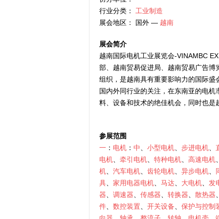
行业分类：
工业制造
展会地区： 国外 —
越南
展会简介
越南国际电机工业展览会-VINAMBC
部、越南贸易促进局、越南贸易广告博
组织，是越南具有重要影响力的国际盛
国内外同行业的关注，在东南亚的电机
料、设备和技术的绝佳机会，同时也是
参展范围
一
：
电机
：
中
、
小型电机
、
步进电机
、
电机
、
牵引电机
、
特种电机
、
高速电机
机
、
汽车电机
、
齿轮电机
、
异步电机
、
具
、
家用电器电机
、
马达
、
大电机
、
发
器
、
调速器
、
传感器
、
转换器
、
散热器
件
、
数控装置
、
开关设备
、
保护与控制
向器
、
轴承
、
整流子
、
转轴
、
电机壳
、