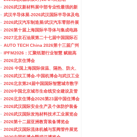
2026武汉新材料展中部专业性最强的新
材料行业盛会
武汉半导体展-2026武汉国际半导体及电
子展览会
2026武汉汽车制造展/武汉汽车零部件展
2026第十届上海国际半导体与集成电路
产业应用博览会-11月10-12日
2027北京石油展第二十七届中国国际石
油石化技术装备展览会
AUTO TECH China 2026第十三届广州
国际汽车零部件及加工技术、汽车模具
IPFM2026：汇聚纸塑行业智慧 赋能高
展览会
质健康发展
2026北京住博会
2026 中国上海国际保温、隔热、防火、
隔音新材料展览
2026武汉工博会-中国机博会与武汉工业
博览会
2026北京第24届中国国际智慧城市数字
化城市城市更新建设博览会(主办住建
2026中国北京城市生命线安全建设及管
部）
网博览会
2026北京住博会2026第23届中国住博会
2026住博会
2026武汉国际安全生产及个体防护装备
展览会
2026武汉国际发泡材料技术工业展览会
2026第十二届亚洲教育装备博览会
2026武汉国际流体机械与泵阀管件展览