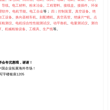
、
导线
、
电工材料
、
粉末冶金
、
工程塑料
、
接线盒
、
接插件
、
环保
理软件
、
电机节能
、
电工合金
等；
四
：
控制装置
、
真空设备
、
绝
加工设备
、
换向器精车机
、
刻配槽机
、
真空高管
、
绝缘片**机
、
点
枢检测仪
、
电机综合性性能测试仪
、
动平衡机
、
电量测试仪
、
测功
T
、
机械检验设备
、
工模具
、
生产线
等。
样会有优惠哦，谢谢！
力中国企业拓展海外市场！
写字楼银座1205