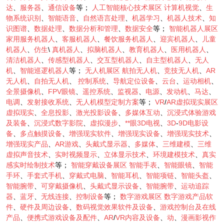
达
、
服务器
、
通信设备
等；
人工智能核心技术展区
计算机视觉
、
生
物系统识别
、
智能语音
、
自然语言处理
、
机器学习
、
机器人技术
、
知
识图谱
、
数据处理
、
数据分析和管理
、
数据安全
等；
智能机器人展区
家用服务机器人
、
客服机器人
、
餐饮服务机器人
、
迎宾机器人
、
儿童
机器人
、
仿生
\
真机器人
、
拟脑机器人
、
教育机器人
、
医用机器人
、
清洁机器人
、
传感型机器人
、
交互型机器人
、
自主型机器人
、
无人
机
、
智能巡逻机器人
等；
无人机展区
航拍无人机
、
竞技无人机
、
AR
无人机
、
自拍无人机
、
控制系统
、
导航定位设备
、
云台
、
运动相机
、
全景摄像机
、
FPV眼镜
、
遥控系统
、
监视器
、
电源
、
发动机
、
马达
、
电调
、
发射接收系统
、
无人机模型定制方案
等；
VR
/
AR虚拟现实展区
虚拟现实
、
全息投影
、
激光投影设备
、
多媒体互动
、
沉浸式体验游戏
及装备
、
沉浸式数字影院
、
虚拟漫步
、
**眼3D电视
、
3D
-
9D电影设
备
、
多点触摸设备
、
增强现实软件
、
增强现实设备
、
增强现实技术
、
增强现实产品
、
AR游戏
、
头戴式显示器
、
多媒体
、
三维建模
、
三维
虚拟声音技术
、
实时视频显示
、
立体显示技术
、
环境建模技术
、
真实
感实时绘制技术
等；
智能穿戴设备展区
智能手表
、
智能眼镜
、
智能
手环
、
手套式手机
、
穿戴式电脑
、
智能耳机
、
智能项链
、
智能头盔
、
智能腕带
、
可穿戴摄像机
、
头戴式显示设备
、
智能腕带
、
运动追踪
器
、
蓝牙
、
无线连接
、
控制设备
等；
数字游戏展区
数字游戏产品软
件
、
硬件及周边设备
、
数码视觉效果软件及设备
、
游戏控制台及在线
产品
、
便携式游戏设备及配件
、
AR
/
VR内容及设备
、
动
、
漫画影视作