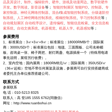
品及其设计
、
制作
、
编辑软件
、
硬件
、
游戏及动漫周边
、
数字软硬件
开发
、
数字阅读
、
影音设备
等；
智能控制展区
智能PID
、
控制器
、
专
家控制器
、
神经元网络控制器
、
混合
/
集成智能控制系统
、
分级递阶控
制系统
、
人工神经网络控制系统
、
模糊控制系统
、
学习控制系统
等；
自动规划展区
自动程序设计
、
遗传编程
、
智能信息检索
、
全文信息检
索系统
、
自动文摘系统
、
机器视觉
、
机器人学
、
机器感知
等；
参展费用
1、标准展台：3㎡×3㎡=9㎡；标准展位：18000RMB/个；国际展
商：3000USD/个；标准展位包括：地毯、三面围板、公司名称楣
板、咨询桌一张、椅子两把、射灯两盏、电源插座一个（特殊用电请
事先说明，展馆另行收费）。
2、室内空地：国内展商：1800RMB元/㎡；国际展商：350USD/㎡
（36㎡起租）空地不带任何展架及设施，参展商可自行安排搭建商或
者委托主办单位推荐搭建公司。
联系方式
参展联系
电 话：010-5213 8325
联系人：高 登185 1555 6762(同微信）
网址：http://www.ruanbohui.cn