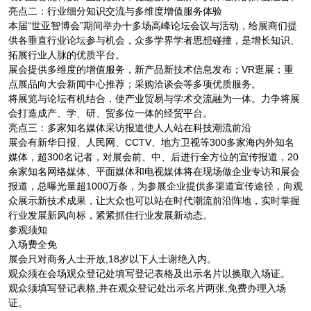
亮点二：行业细分知识交流与多维度增值服务体验
本届“世亚智博会”期间举办十多场高峰论坛会议与活动，给展商们提
供各垂直行业论坛参与机会，众多学界学者思想碰撞，是增长知识、
拓展行业人脉的优质平台。
展会提供多维度的增值服务，新产品新技术信息发布；VR逛展；重
点展品向大会新闻中心推荐；采购洽谈会等多项优质服务。
将展览与论坛有机结合，使产业贸易与学术交流融为一体。力争将展
会打造成产、学、研、贸多位一体的经贸平台。
亮点三：多家知名媒体采访报道使人人站在科技潮流前沿
展会有新华日报、人民网、CCTV、地方卫视等300多家海内外知名
媒体，超300名记者，对展会前、中、后进行全方位的宣传报道，20
余家知名网络媒体、平面媒体和电视媒体将在现场做企业专访和展会
报道，总曝光量超1000万条，为参展企业提供多渠道宣传途径，向观
众展示新技术成果，让大众也可以站在时代潮流前沿阵地，实时掌握
行业发展新风向标，紧紧抓住行业发展新动态。
参观须知
入场费全免
展会只对商务人士开放,18岁以下人士谢绝入内。
观众须在会场观众登记处填写登记表格及出示名片以换取入场证。
观众须填写登记表格,并在观众登记处出示名片两张,免费办理入场
证。