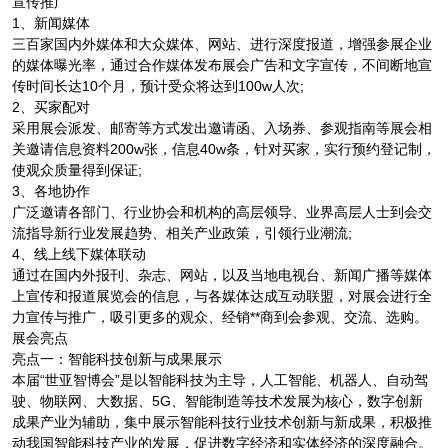
宣传推广
1、新闻媒体
三百家国内外媒体和大众媒体、网站、进行深度报道，增强参展企业
的媒体曝光率，通过合作媒体发布展会广告和文字宣传，不间断地宣
传时间长达10个月，预计受众将达到100w人次;
2、买家配对
采用展会派发、邮寄等方式发出邀请函、入场券、参观指南等展会相
关邀请信息资料200w张，信息40w条，针对买家，实行预约登记制，
使观众质量得到保证;
3、各地协作
广泛邀请各部门、行业协会和机构的高层领导、业界高层人士到会交
流指导新行业发展趋势、相关产业政策，引领行业潮流;
4、线上线下媒体联动
通过在国内外报刊、杂志、网站，以及当地电视台、新闻广播等媒体
上宣传和报道展览会的信息，与各媒体达成互动联盟，对展会进行全
力宣传与推广，吸引更多的观众、经销**商到会参观、交流、选购。
展会亮点
亮点一：智能科技创新与成果展示
本届“世亚智博会”是以智能科技为主导，人工智能、机器人、自动驾
驶、物联网、大数据、5G、智能制造等技术发展为核心，数字创新
成果产业为辅助，集中展示智能科技行业技术创新与新成果，积极推
动我国智能科技产业的发展，促进数字经济和实体经济的深度融合。