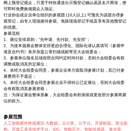
网上预登记观众，只需于特快通道出示预登记确认函及名片两张，便
可即时免费换领观众入场证。
行业协会或企业单位组织的参观团 (10人以上),可预先为该团办理参
观登记，由专人现场接待参观、免除现场登记手续及享有其他预登记
的优惠。
参展流程
1、展位安排原则：“先申请、先付款、先安排”；
2、为使本届展会整体安排更趋合理化、国际化请认真填写《参展申
请及合约书》表并加盖公章扫描或邮寄至大会组委会；
3、参展单位报名后须按照合同约定时间付款，否则大会组委会有权
调整或取消其所定展位；
4、未经大会组委会同意，参展企业单方面取消参展计划，其已付参
展费用不予退还；
5、未经大会组委会同意参展企业不得转让已定展位，否则大会组委
会有权取消其参展资格；
注：为保证展会整体形象，大会组委会有权保留或更改部分参展商展
位的权力。
参展范围
人工智能硬件终端展区
大数据
、
云计算
、
云平台
、
开源框架
、
算法架
构
、
开发工具等技术平台
、
IDC
、
智能芯片
、
智能传感器
、
激光雷