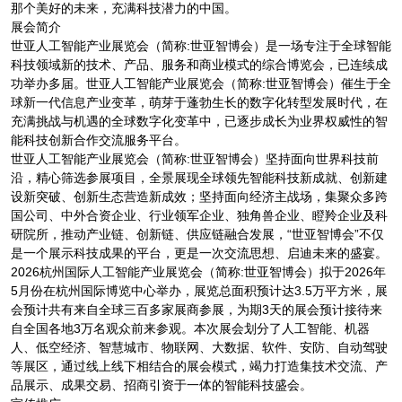
那个美好的未来，充满科技潜力的中国。
展会简介
世亚人工智能产业展览会（简称:世亚智博会）是一场专注于全球智能
科技领域新的技术、产品、服务和商业模式的综合博览会，已连续成
功举办多届。世亚人工智能产业展览会（简称:世亚智博会）催生于全
球新一代信息产业变革，萌芽于蓬勃生长的数字化转型发展时代，在
充满挑战与机遇的全球数字化变革中，已逐步成长为业界权威性的智
能科技创新合作交流服务平台。
世亚人工智能产业展览会（简称:世亚智博会）坚持面向世界科技前
沿，精心筛选参展项目，全景展现全球领先智能科技新成就、创新建
设新突破、创新生态营造新成效；坚持面向经济主战场，集聚众多跨
国公司、中外合资企业、行业领军企业、独角兽企业、瞪羚企业及科
研院所，推动产业链、创新链、供应链融合发展，“世亚智博会”不仅
是一个展示科技成果的平台，更是一次交流思想、启迪未来的盛宴。
2026杭州国际人工智能产业展览会（简称:世亚智博会）拟于2026年
5月份在杭州国际博览中心举办，展览总面积预计达3.5万平方米，展
会预计共有来自全球三百多家展商参展，为期3天的展会预计接待来
自全国各地3万名观众前来参观。本次展会划分了人工智能、机器
人、低空经济、智慧城市、物联网、大数据、软件、安防、自动驾驶
等展区，通过线上线下相结合的展会模式，竭力打造集技术交流、产
品展示、成果交易、招商引资于一体的智能科技盛会。