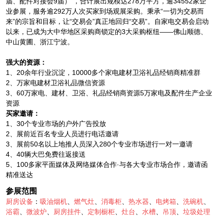
届、配件对接会9届） ，合计展出规模达278万平方，逾34552家企
业参展，服务逾292万人次买家到场观展采购。秉承“一切为交易而
来”的宗旨和目标，让“交易会”真正地回归“交易”。自家电交易会启动
以来，已成为大中华地区采购商锁定的3大采购枢纽——佛山顺德、
中山黄圃、浙江宁波。
强大的资源：
1、20余年行业沉淀，10000多个家电建材卫浴礼品经销商精准群
2、万家电建材卫浴礼品微信资源
3、60万家电、建材、卫浴、礼品经销商资源5万家电及配件生产企业
资源
买家邀请：
1、30个专业市场的户外广告投放
2、展前近百名专业人员进行电话邀请
3、展前50名以上地推人员深入280个专业市场进行一对一邀请
4、40辆大巴免费往返接送
5、100多家平面媒体及网络媒体合作·与各大专业市场合作，邀请函
精准送达
参展范围
厨房设备
：
吸油烟机
、
燃气灶
、
消毒柜
、
热水器
、
电烤箱
、
洗碗机
、
浴霸
、
微波炉
、
厨房挂件
、
定制橱柜
、
灶台
、
水槽
、
吊顶
、
垃圾处理