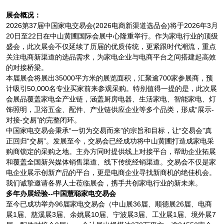
展会概况：
2026第37届中国家电交易会(2026电商新渠道选品会)将于2026年3月
20日至22日在中山黄圃国际会展中心隆重举行。作为家电行业的顶级
盛会，此次展会不仅延续了历届的优质传统，更紧跟时代潮流，重点
关注电商新渠道的选品需求，为家电企业与电商平台之间搭建起高效
的对接桥梁。
本届展会将展出35000平方米的展览面积，汇聚逾700家参展商，预
计吸引50,000名专业买家前来参观采购。特别值得一提的是，此次展
会展品覆盖家电全产业链，涵盖厨房电器、生活家电、智能家电、灯
饰照明，卫浴五金、配件、产业链供应企业等多个品类，形成“展示-
对接-交易”的完整闭环。
中国家电交易会秉承“一切为交易而来”的宗旨和目标，让“交易会”真
正回归“交易”。发展至今，交易会已经成功将中山黄圃打造成家电采
购商锁定的采购之地。主办方同时提供线上对接平台，帮助企业拓展
和覆盖全国新兴媒体销售渠道、线下传统经销渠道。交易会不仅是家
电企业展示创新产品的平台，更是电商企业寻找新商机的绝佳机会。
我们诚挚邀请各界人士莅临展会，携手共创家电行业的新未来。
多年办展经验--中国慧聪家电交易会
至今已成功举办96届家电交易会（中山展36届、顺德展26届、电商
展1届、慈溪展3届、余姚展10届、宁波展3届、工业展1届、境外展7