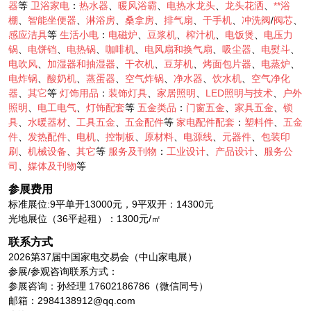
器
等
卫浴家电
：
热水器
、
暖风浴霸
、
电热水龙头
、
龙头花洒
、
**浴
棚
、
智能坐便器
、
淋浴房
、
桑拿房
、
排气扇
、
干手机
、
冲洗阀
/
阀芯
、
感应洁具
等
生活小电
：
电磁炉
、
豆浆机
、
榨汁机
、
电饭煲
、
电压力
锅
、
电饼铛
、
电热锅
、
咖啡机
、
电风扇和换气扇
、
吸尘器
、
电熨斗
、
电吹风
、
加湿器和抽湿器
、
干衣机
、
豆芽机
、
烤面包片器
、
电蒸炉
、
电炸锅
、
酸奶机
、
蒸蛋器
、
空气炸锅
、
净水器
、
饮水机
、
空气净化
器
、
其它
等
灯饰用品
：
装饰灯具
、
家居照明
、
LED照明与技术
、
户外
照明
、
电工电气
、
灯饰配套
等
五金类品
：
门窗五金
、
家具五金
、
锁
具
、
水暖器材
、
工具五金
、
五金配件
等
家电配件配套
：
塑料件
、
五金
件
、
发热配件
、
电机
、
控制板
、
原材料
、
电源线
、
元器件
、
包装印
刷
、
机械设备
、
其它
等
服务及刊物
：
工业设计
、
产品设计
、
服务公
司
、
媒体及刊物
等
参展费用
标准展位:9平单开13000元，9平双开：14300元
光地展位（36平起租）：1300元/㎡
联系方式
2026第37届中国家电交易会（中山家电展）
参展/参观咨询联系方式：
参展咨询：孙经理 17602186786（微信同号）
邮箱：2984138912@qq.com