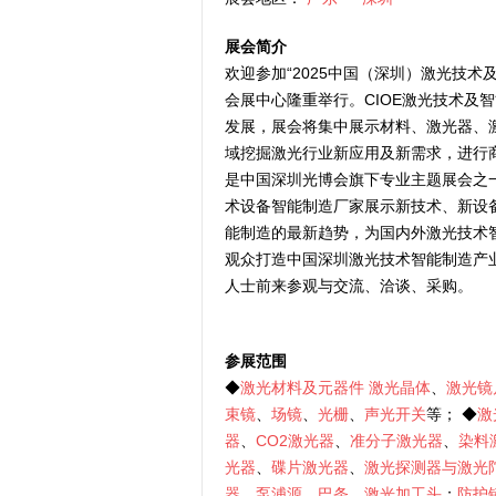
展会简介
欢迎参加“2025中国（深圳）激光技术及
会展中心隆重举行。CIOE激光技术及
发展，展会将集中展示材料、激光器、
域挖掘激光行业新应用及新需求，进行
是中国深圳光博会旗下专业主题展会之
术设备智能制造厂家展示新技术、新设
能制造的最新趋势，为国内外激光技术
观众打造中国深圳激光技术智能制造产
人士前来参观与交流、洽谈、采购。
参展范围
◆
激光材料及元器件
激光晶体
、
激光镜
束镜
、
场镜
、
光栅
、
声光开关
等； ◆
激
器
、
CO2激光器
、
准分子激光器
、
染料
光器
、
碟片激光器
、
激光探测器与激光
器
、
泵浦源
、
巴条
、
激光加工头
；
防护