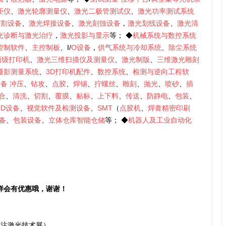
距仪
、
激光轮廓测量仪
、
激光二极管测试仪
、
激光功率测试系统
切割设备
、
激光焊接设备
、
激光刻蚀设备
，
激光划线设备
、
激光清
光诊断与激光治疗
，
激光投影与显示
等； ◆
机械系统与数控系统
控制软件
、
主控制板
、I/
O设备
，
供气系统与冷却系统
、
除尘系统
面级打印机
、
激光三维扫描仪及测量仪
、
激光制版
、
三维激光雕刻
摄影测量系统
、
3D打印机配件
、
数控系统
、
检测与逆向工程软
装备
冲压
、
钻攻
、
点胶
、
焊锡
、
拧螺丝
、
雕刻
、
抛光
、
喷砂
、
插
合
、
清洗
、
切割
、
覆膜
、
贴标
、
上下料
、
传送
、
防静电
、
包装
、
3D设备
、
视觉软件及检测设备
、
SMT
（
点胶机
、
焊膏精密印刷
备
、
包装设备
、
立体仓库智能仓储
等； ◆
机器人及工业自动化
样会有优惠哦，谢谢！
）
添加备注激光技术展）