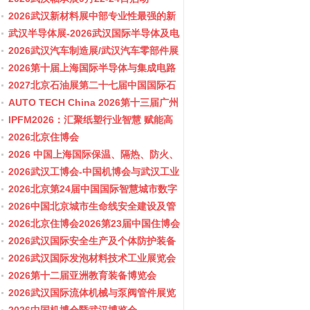
2026武汉新材料展中部专业性最强的新
材料行业盛会
武汉半导体展-2026武汉国际半导体及电
子展览会
2026武汉汽车制造展/武汉汽车零部件展
2026第十届上海国际半导体与集成电路
产业应用博览会-11月10-12日
2027北京石油展第二十七届中国国际石
油石化技术装备展览会
AUTO TECH China 2026第十三届广州
国际汽车零部件及加工技术、汽车模具
IPFM2026：汇聚纸塑行业智慧 赋能高
展览会
质健康发展
2026北京住博会
2026 中国上海国际保温、隔热、防火、
隔音新材料展览
2026武汉工博会-中国机博会与武汉工业
博览会
2026北京第24届中国国际智慧城市数字
化城市城市更新建设博览会(主办住建
2026中国北京城市生命线安全建设及管
部）
网博览会
2026北京住博会2026第23届中国住博会
2026住博会
2026武汉国际安全生产及个体防护装备
展览会
2026武汉国际发泡材料技术工业展览会
2026第十二届亚洲教育装备博览会
2026武汉国际流体机械与泵阀管件展览