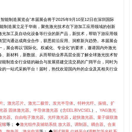
智能制造展览会”本届展会将于2025年9月10至12日在深圳国际
智能制造展立足于华南，聚焦激光技术在下游加工应用领域的创新
激光加工及自动化设备等行业的新产品，新技术，帮助下游应用领
商贸沟通达成商业合作，获悉前沿应用、洞察新兴趋势。本届展会
一，展会将以“国际化、权威化、专业化”的要求，邀请国内外激光
备、新材料，新数据、从而帮助业界高层全面了解全球激光技术智
智能制造全行业链的融合与发展搭建交流交易的广阔平台，同时为
业的一站式采购平台！届时，热忱欢迎国内外的企业及其相关行业
片
、
激光芯片
、
激光二极管
、
发光半导体
、
特种光纤
、
振镜
、
扩
光器
固体激光器
、
半导体激光器
（
含EEL和VCSEL
）、
YAG激光
激光器
、
自由电子激光器
、
光纤激光器
，
超快激光器
、
量子级联激
陀螺
等； ◆
激光组件及辅助系统
放大器
、
调制器
、
耦合器
、
合束
镜
，
散热器
、
激光电源
等； ◆
测试测量
位移平台
/
调整架等光机系