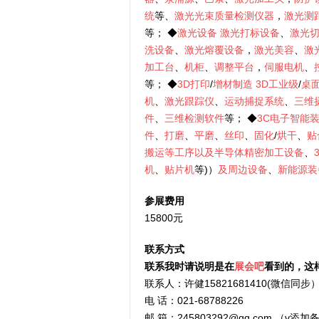
统
等、
激光光束质量检测仪器
，
激光测
等； ◆
激光设备
激光打标设备
、
激光
洗设备
、
激光熔覆设备
，
激光美容
、
激
加工台
、
机柜
、
调整平台
，
伺服电机
、
等； ◆
3D打印
/
增材制造
3D工业级
/
桌
机
、
激光跟踪仪
、
运动捕捉系统
、
三维
件
、
三维检测软件
等； ◆
3C电子智能
件
、
打磨
、
平磨
、
丝印
、
固化
/
烘干
、
贴
搬运等工序以及半导体精密加工设备
、
机
、
贴片机
等)）
及周边设备
、
新能源装
参展费用
15800元
联系方式
联系我时请说明是在
展会吧
看到的，这
联系人：许健15821681410(微信同步
电 话：021-68788226
邮 箱：245803292@qq.com （v