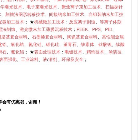
光学曝光技术
、
电子束曝光技术
、
聚焦离子束加工技术
、
扫描探针
术
、
刻蚀法图形转移技术
、
间接纳米加工技术
、
自组装纳米加工技
光微加工技术
； ★
机械微加工技术
：
反应离子刻蚀
、
等离子体刻
湿法刻蚀
、
激光微米加工薄膜沉积技术
；
PEEK
、
PPS
、
PEI
、
树脂基复合材料
、
石墨烯复合材料
、
陶瓷基复合材料
、
高性能金属
化铝
、
氧化锆
、
氮化硅
、
碳化硅
、
堇青石
、
铁素体
、
钛酸钡
、
钛酸
滑石
、
氮化铝
； ★
表面处理技术
：
电镀技术
、
精饰技术
、
涂装技
表面强化
、
工业涂料
、
液
/
溶剂
、
环保及安全
；
样会有优惠哦，谢谢！
）