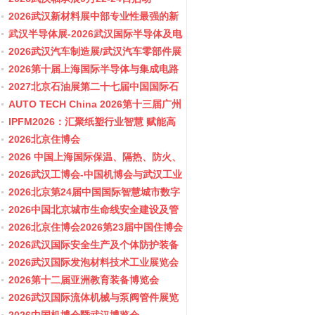
2026武汉新材料展中部专业性最强的新
材料行业盛会
武汉半导体展-2026武汉国际半导体及电
子展览会
2026武汉汽车制造展/武汉汽车零部件展
2026第十届上海国际半导体与集成电路
产业应用博览会-11月10-12日
2027北京石油展第二十七届中国国际石
油石化技术装备展览会
AUTO TECH China 2026第十三届广州
国际汽车零部件及加工技术、汽车模具
IPFM2026：汇聚纸塑行业智慧 赋能高
展览会
质健康发展
2026北京住博会
2026 中国上海国际保温、隔热、防火、
隔音新材料展览
2026武汉工博会-中国机博会与武汉工业
博览会
2026北京第24届中国国际智慧城市数字
化城市城市更新建设博览会(主办住建
2026中国北京城市生命线安全建设及管
部）
网博览会
2026北京住博会2026第23届中国住博会
2026住博会
2026武汉国际安全生产及个体防护装备
展览会
2026武汉国际发泡材料技术工业展览会
2026第十二届亚洲教育装备博览会
2026武汉国际流体机械与泵阀管件展览