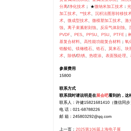
分离
/
净化技术
； ★
微纳米加工技术
：
加工技术
、
**技术
、
沉积法图形转移技
术
、
微成型技术
、
微模塑加工技术
、
激
蚀
、
离子束溅射刻蚀
、
反应气体刻蚀
、
PVDF
、
PES
、
PPSU
、
PSU
、
PTFE
；
基复合材料
、
高性能功能复合材料
；
氧
锆酸铅
、
镁橄榄石
、
锆石
、
莫来石
、
块
术
、
除锈
/
防锈
、
热喷涂
、
表面预处理
、
参展费用
15800
联系方式
联系我时请说明是在
展会吧
看到的，这
联系人：许健15821681410（微信同步
电 话：021-68788226
邮 箱：245803292@qq.com
上一页：
2025第106届上海电子展