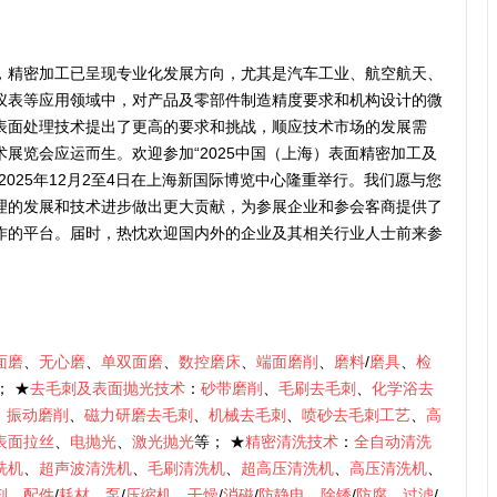
，精密加工已呈现专业化发展方向，尤其是汽车工业、航空航天、
仪表等应用领域中，对产品及零部件制造精度要求和机构设计的微
表面处理技术提出了更高的要求和挑战，顺应技术市场的发展需
展览会应运而生。欢迎参加“2025中国（上海）表面精密加工及
025年12月2至4日在上海新国际博览中心隆重举行。我们愿与您
理的发展和技术进步做出更大贡献，为参展企业和参会客商提供了
作的平台。届时，热忱欢迎国内外的企业及其相关行业人士前来参
面磨
、
无心磨
、
单双面磨
、
数控磨床
、
端面磨削
、
磨料
/
磨具
、
检
； ★
去毛刺及表面抛光技术
：
砂带磨削
、
毛刷去毛刺
、
化学浴去
、
振动磨削
、
磁力研磨去毛刺
、
机械去毛刺
、
喷砂去毛刺工艺
、
高
表面拉丝
、
电抛光
、
激光抛光
等； ★
精密清洗技术
：
全自动清洗
洗机
、
超声波清洗机
、
毛刷清洗机
、
超高压清洗机
、
高压清洗机
、
剂
、
配件
/
耗材
、
泵
/
压缩机
、
干燥
/
消磁
/
防静电
、
除锈
/
防腐
、
过滤
/