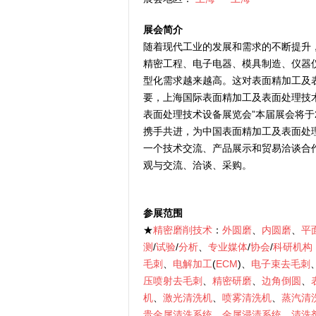
展会简介
随着现代工业的发展和需求的不断提升
精密工程、电子电器、模具制造、仪器
型化需求越来越高。这对表面精加工及
要，上海国际表面精加工及表面处理技术
表面处理技术设备展览会”本届展会将于2
携手共进，为中国表面精加工及表面处
一个技术交流、产品展示和贸易洽谈合
观与交流、洽谈、采购。
参展范围
★
精密磨削技术
：
外圆磨
、
内圆磨
、
平
测
/
试验
/
分析
、
专业媒体
/
协会
/
科研机构
毛刺
、
电解加工
(
ECM
)、
电子束去毛刺
压喷射去毛刺
、
精密研磨
、
边角倒圆
、
机
、
激光清洗机
、
喷雾清洗机
、
蒸汽清
贵金属清洗系统
、
金属浸渍系统
、
清洗