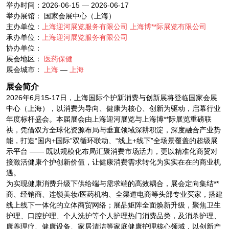
举办时间：2026-06-15 — 2026-06-17
举办展馆： 国家会展中心（上海）
主办单位：
上海迎河展览服务有限公司
上海博**际展览有限公司
承办单位：
上海迎河展览服务有限公司
协办单位：
展会地区：
医药保健
展会城市：
上海
—
上海
展会简介
2026年6月15-17日，上海国际个护新消费与创新展将登临国家会展
中心（上海），以消费为导向、健康为核心、创新为驱动，启幕行业
年度标杆盛会。本届展会由上海迎河展览与上海博**际展览重磅联
袂，凭借双方全球化资源布局与垂直领域深耕积淀，深度融合产业势
能，打造“国内+国际”双循环联动、“线上+线下”全场景覆盖的超级展
示平台 —— 既以规模化布局汇聚消费市场活力，更以精准化商贸对
接激活健康个护创新价值，让健康消费需求转化为实实在在的商业机
遇。
为实现健康消费升级下供给端与需求端的高效耦合，展会定向集结**
商、经销商、连锁美妆/医药机构、全渠道电商等头部专业买家，搭建
线上线下一体化的立体商贸网络；展品矩阵全面焕新升级，聚焦卫生
护理、口腔护理、个人洗护等个人护理热门消费品类，及消杀护理、
康养理疗、健康设备、家居清洁等家庭健康护理核心领域，以创新产