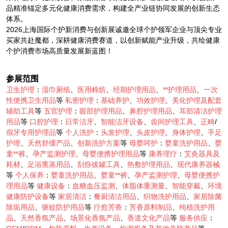
品精准锚定多元化健康消费需求，构建全产业链协同发展的创新生态
体系。
2026上海国际个护新消费与创新展诚邀全球个护领军企业与顶尖专业
买家共赴魔都，深耕健康消费赛道，以创新赋能产业升级，共绘健康
个护消费市场高质量发展新蓝图！
参展范围
卫生护理
：
湿巾厕纸
、
医用棉纺
、
经期护理用品
、
**护理用品
、
一次
性便携卫生用品
等
私密护理
：
基础养护
、
功效护理
、
美化护理及配套
辅助工具
等
五官护理
：
眼部护理用品
、
鼻腔护理用品
、
耳部清洁护理
用品
等
口腔护理
：
日常洁牙
、
智能洁牙设备
、
齿间护理工具
、
正畸
/
假牙专用护理品
等
个人洗护
：
头发护理
、
头皮护理
、
身体护理
、
手足
护理
、
天然舒缓产品
、
创新洗护方案
等
母婴呵护
：
婴童洗护用品
、
婴
童**裤
、
孕产监测护理
、
母婴便携护理用品
等
康养理疗
：
艾灸器具及
耗材
、
足浴熏蒸用品
、
刮痧拔罐工具
、
热敷护理用品
、
现代康养器械
等
个人保养
：
婴童洗护用品
、
婴童**裤
、
孕产监测护理
、
母婴便携护
理用品
等
健康设备
：
血糖血压监测
、
体脂体重测量
、
智能穿戴
、
环境
健康防护设备
等
家居清洁
：
餐厨清洁用品
、
织物洗护用品
、
家居除菌
除垢用品
、
驱蚊防护用品
等
疗愈芳香
：
芳香原料制品
、
纯植洗护用
品
、
天然香氛产品
、
场景化香氛产品
、
香道文化产品
等
服务供应
：