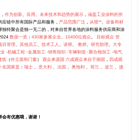
次，
作为创新
、
应用
、
未来技术和趋势的展示
，
涵盖工业涂料的所
供应链中所有国际产品和服务，
产品范围广泛
，
从喷**
、
设备和材
球独特聚会是独一无二的，对来自世界各地的涂料服务供应商和涂
2024
数据一览
：
430家参展企业
、
10400位观众
。
目标观众
管
项目管理
、
其他员工
、
技术工人
、
讲师
、
教师
、
研究助理
、
大专
行业
·
机械工程
·
金属加工
·
销售组织
·
车辆制造
·
聚合物加工
·
电气
建筑
（
外立面和门窗
）
观众来源国
六成观众来自于德国
，
四成观
十名国家是
：
瑞士
、
意大利
、
法国
、
奥地利
、
荷兰
、
波兰
、
捷
样会有优惠哦，谢谢！