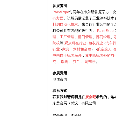
参展范围
PaintExpo
每两年在卡尔斯鲁厄举办一
有方面
。该贸易展涵盖了工业涂料技术
料到自动化技术
。来自该行业公司的全
料公司具有强烈的吸引力。
PaintExpo
理
、
工厂管理
、
部门管理
、
部门经理
、
院校
等
观众所在行业
·
包衣行业
·
汽车
行业
·
家具
（
木材和金属
） ·
航空航天
·
中来自于德国海外
，
其中除德国外的前
克
、
瑞典
、
芬兰
、
葡萄牙
。
参展费用
电话咨询
联系方式
联系我时请说明是在
展会吧
看到的，这
东楚会展（武汉）有限公司
展会咨询；李玲玲