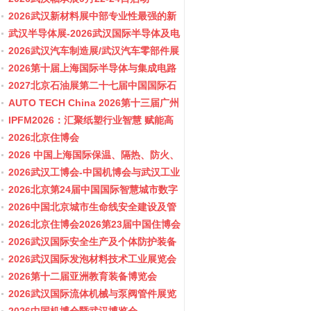
2026武汉新材料展中部专业性最强的新
材料行业盛会
武汉半导体展-2026武汉国际半导体及电
子展览会
2026武汉汽车制造展/武汉汽车零部件展
2026第十届上海国际半导体与集成电路
产业应用博览会-11月10-12日
2027北京石油展第二十七届中国国际石
油石化技术装备展览会
AUTO TECH China 2026第十三届广州
国际汽车零部件及加工技术、汽车模具
IPFM2026：汇聚纸塑行业智慧 赋能高
展览会
质健康发展
2026北京住博会
2026 中国上海国际保温、隔热、防火、
隔音新材料展览
2026武汉工博会-中国机博会与武汉工业
博览会
2026北京第24届中国国际智慧城市数字
化城市城市更新建设博览会(主办住建
2026中国北京城市生命线安全建设及管
部）
网博览会
2026北京住博会2026第23届中国住博会
2026住博会
2026武汉国际安全生产及个体防护装备
展览会
2026武汉国际发泡材料技术工业展览会
2026第十二届亚洲教育装备博览会
2026武汉国际流体机械与泵阀管件展览