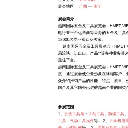
展会地区：
广西
—
南宁
展会简介
越南国际五金及工具展览会 - HMET 
电行业平台运营商等举办的五金及工具领
12000名专业观众及买家。
越南国际五金及工具展览会 - HMET
易洽谈、进出口、产品**等各种业务
最佳平台。
越南国际五金及工具展览会 - HMET 
度；通过展会使企业形象在终端客户、
众介绍推销产品的性能、特点、质量、
国产及其它国外已进驻越南企业的同类
参展范围
1、
五金工具类
：
手动工具
、
防爆工具
工具
、
气动工具元件
等。 2、
五金机电
备
、
小型机械
等。 3、
磨具及配件
：
切