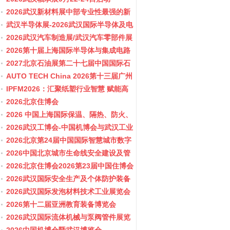
2026武汉新材料展中部专业性最强的新
材料行业盛会
武汉半导体展-2026武汉国际半导体及电
子展览会
2026武汉汽车制造展/武汉汽车零部件展
2026第十届上海国际半导体与集成电路
产业应用博览会-11月10-12日
2027北京石油展第二十七届中国国际石
油石化技术装备展览会
AUTO TECH China 2026第十三届广州
国际汽车零部件及加工技术、汽车模具
IPFM2026：汇聚纸塑行业智慧 赋能高
展览会
质健康发展
2026北京住博会
2026 中国上海国际保温、隔热、防火、
隔音新材料展览
2026武汉工博会-中国机博会与武汉工业
博览会
2026北京第24届中国国际智慧城市数字
化城市城市更新建设博览会(主办住建
2026中国北京城市生命线安全建设及管
部）
网博览会
2026北京住博会2026第23届中国住博会
2026住博会
2026武汉国际安全生产及个体防护装备
展览会
2026武汉国际发泡材料技术工业展览会
2026第十二届亚洲教育装备博览会
2026武汉国际流体机械与泵阀管件展览