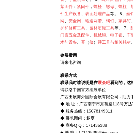
紧固件
：
紧固件
，
螺栓
、
螺母
、
螺柱
、
件生产设备
、
表面处理产品
等。 5、
丝
网
、
安全网
、
输送网带
、
钢钉
、
家具钉
护和修剪工具
、
园林喷灌工具
等。 7、
门窗五金及配件
、
机械锁
、
电子锁
、
车
术与设备
、
开
（
修
）
锁工具与相关耗材
参展费用
请来电咨询
联系方式
联系我时请说明是在
展会吧
看到的，这
请联络中国官方组展单位：
广西出展海外国际会展有限公司 - 助
◆ 地 址：广西南宁市东葛路118号万达
◆ 服务热线：15678149311
◆ 展览顾问：杨夏
◆ 商务Q Q：171435388
◆ 邮 箱：171435388@qq.com