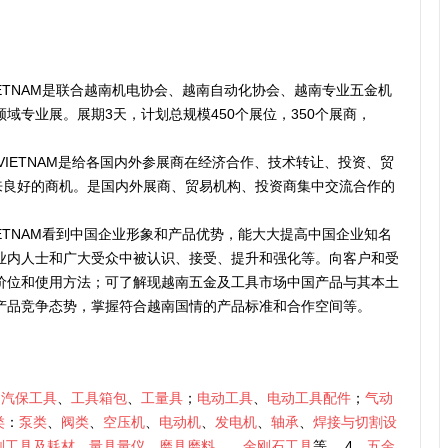
VIETNAM是联合越南机电协会、越南自动化协会、越南专业五金机
域专业展。展期3天，计划总规模450个展位，350个展商，
 VIETNAM是给各国内外参展商在经济合作、技术转让、投资、贸
带来良好的商机。是国内外展商、贸易机构、投资商集中交流合作的
VIETNAM看到中国企业形象和产品优势，能大大提高中国企业知名
业内人士和广大受众中被认识、接受、提升和强化等。向客户和受
价位和使用方法；可了解现越南五金及工具市场中国产品与其本土
产品竞争态势，掌握符合越南国情的产品标准和合作空间等。
、
汽保工具
、
工具箱包
、
工量具
；
电动工具
、
电动工具配件
；
气动
类
：
泵类
、
阀类
、
空压机
、
电动机
、
发电机
、
轴承
、
焊接与切割设
削工具及耗材
、
量具量仪
、
磨具磨料
、、
金刚石工具
等。 4、
五金