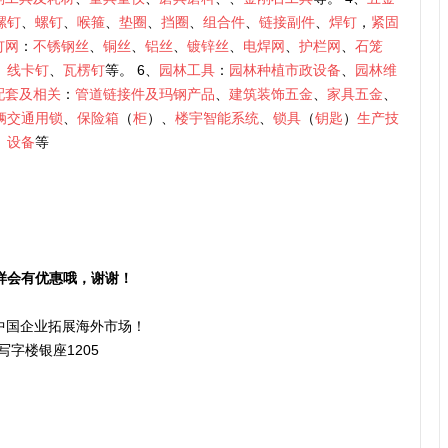
螺钉
、
螺钉
、
喉箍
、
垫圈
、
挡圈
、
组合件
、
链接副件
、
焊钉
，
紧固
钉网
：
不锈钢丝
、
铜丝
、
铝丝
、
镀锌丝
、
电焊网
、
护栏网
、
石笼
、
线卡钉
、
瓦楞钉
等。 6、
园林工具
：
园林种植市政设备
、
园林维
配套及相关
：
管道链接件及玛钢产品
、
建筑装饰五金
、
家具五金
、
辆交通用锁
、
保险箱
（
柜
）、
楼宇智能系统
、
锁具
（
钥匙
）
生产技
、
设备
等
样会有优惠哦，谢谢！
力中国企业拓展海外市场！
写字楼银座1205